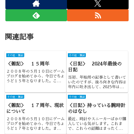
関連記事
その他・雑記
その他・雑記
＜雑記＞ １５周年
＜日記＞ 2024年最後の
日記
２００８年の５月１０日にゲーム
ブログを始めてから、今日でちょ
当初、年始用の記事として書いて
うど１５年となりました。このＡ
いたのですが、後ろ向きな内容は
ＤＶＧＡＭＥＲに移転してからだ
年内に吐き出して、2025年は前
と約１０年となります。
向きな記事で始めたいと思い、急
きょ変更しました。
その他・雑記
その他・雑記
＜雑記＞ １７周年、現状
＜日記＞持っている腕時計
について
のはなし
２００８年の５月１０日にゲーム
最近、時計やスニーカーばかり購
ブログを始めてから、今日でちょ
入している気がします。これま
うど１７年となりました。また、
で、これらの話題はまったくして
移転してから１年が経過しまし
こなかったように思うのですが、