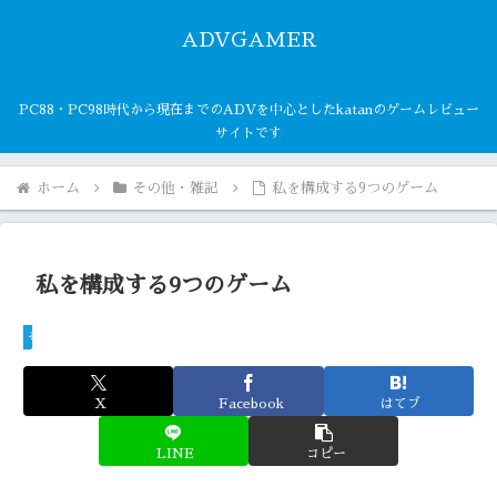
ADVGAMER
PC88・PC98時代から現在までのADVを中心としたkatanのゲームレビュー
サイトです
ホーム
その他・雑記
私を構成する9つのゲーム
私を構成する9つのゲーム
その他・雑記
X
Facebook
はてブ
LINE
コピー