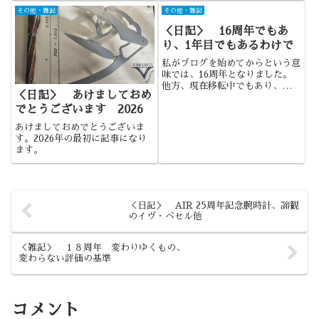
た。時間が過ぎるのは、本当に早
気が向いたので自分の備忘録も兼
その他・雑記
その他・雑記
いものです。＜現状について＞２
ねて、今回は腕時計について扱っ
＜日記＞ 16周年でもあ
年前、私がゲームブログを始めて
てみます。
からという意味では１５周年で、
り、1年目でもあるわけで
「...
私がブログを始めてからという意
味では、16周年となりました。
他方、現在移転中でもあり、この
＜日記＞ あけましておめ
新しい場所という意味では1年目
となります。
でとうございます 2026
あけましておめでとうございま
す。2026年の最初に記事になり
ます。
＜日記＞ AIR 25周年記念腕時計、諦観
のイヴ・ベセル他
＜雑記＞ １８周年 変わりゆくもの、
変わらない評価の基準
コメント