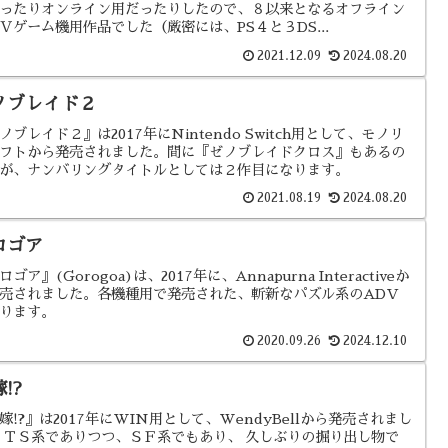
ったりオンライン用だったりしたので、８以来となるオフライン
Ｖゲーム機用作品でした（厳密には、PS４と３DS...
2021.12.09
2024.08.20
ノブレイド２
ノブレイド２』は2017年にNintendo Switch用として、モノリ
フトから発売されました。間に『ゼノブレイドクロス』もあるの
が、ナンバリングタイトルとしては２作目になります。
2021.08.19
2024.08.20
ロゴア
ゴア』(Gorogoa)は、2017年に、Annapurna Interactiveか
売されました。各機種用で発売された、斬新なパズル系のADV
ります。
2020.09.26
2024.12.10
!?
嫁!?』は2017年にWIN用として、WendyBellから発売されまし
 ＴＳ系でありつつ、ＳＦ系でもあり、 久しぶりの掘り出し物で