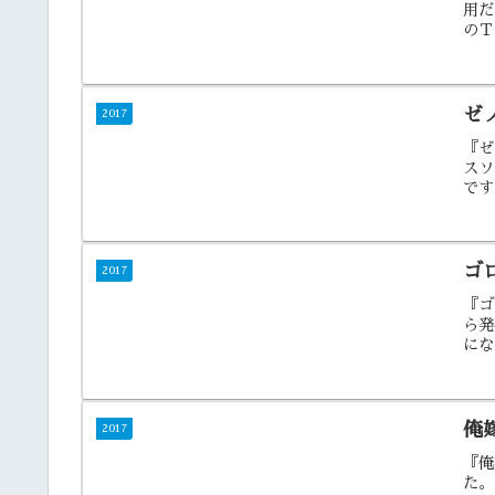
用だ
のＴ
ゼ
2017
『ゼ
スソ
です
ゴ
2017
『ゴロ
ら発
にな
俺嫁
2017
『俺
た。