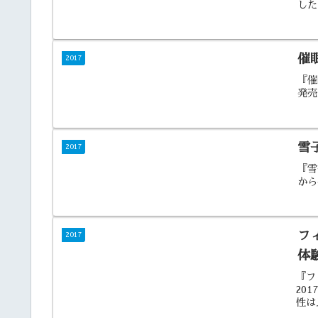
した
催
2017
『催
発売
雪
2017
『雪
から
フ
2017
体
『フ
20
性は