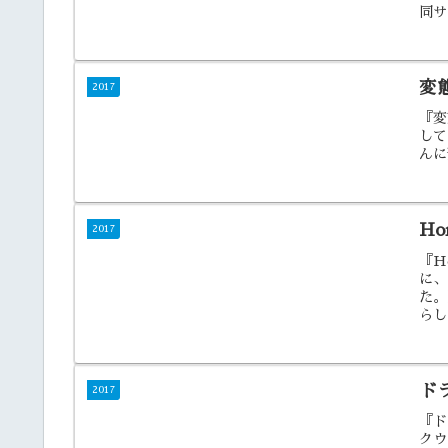
同サ
変
2017
『変
して
んに
Ho
2017
『H
に、
た。
らし
ド
2017
『ド
クウ