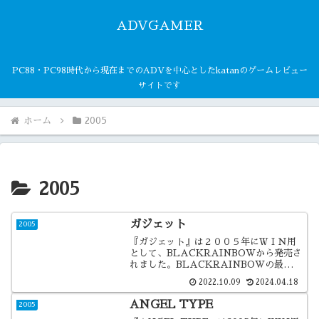
ADVGAMER
PC88・PC98時代から現在までのADVを中心としたkatanのゲームレビュー
サイトです
ホーム
2005
2005
ガジェット
2005
『ガジェット』は２００５年にＷＩＮ用
として、BLACKRAINBOWから発売さ
れました。BLACKRAINBOWの最高傑
作ですね。ほぼ全ての面で良く出来た作
2022.10.09
2024.04.18
品でした。
ANGEL TYPE
2005