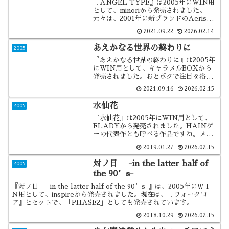
『ANGEL TYPE』は2005年にWIN用
として、minoriから発売されました。
元々は、2001年に新ブランドのAerisか
ら発売予定で、その後いろいろあって
2021.09.22
2026.02.14
minoriからの発売となった作品です。
あえかなる世界の終わりに
2005
『あえかなる世界の終わりに』は2005年
にWIN用として、キャラメルBOXから
発売されました。おとボクで注目を浴び
たキャラメルBOXの、次のオリジナル作
2021.09.16
2026.02.15
品が本作でした。
水仙花
2005
『水仙花』は2005年にWIN用として、
FLADYから発売されました。HAINゲ
ーの代表作とも呼べる作品ですね。メタ
要素のある作品が好きならば、これはや
2019.01.27
2026.02.15
っておくべきなのでしょう。
対ノ日 -in the latter half of
2005
the 90’s-
『対ノ日 -in the latter half of the 90’s-』は、2005年にＷＩ
Ｎ用として、inspireから発売されました。現在は、『フォークロ
ア』とセットで、「PHASE2」としても発売されています。
2018.10.29
2026.02.15