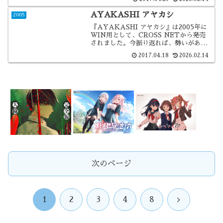
ね。
AYAKASHI アヤカシ
2005
『AYAKASHI アヤカシ』は2005年に
WIN用として、CROSS NETから発売
されました。今振り返れば、勢いがあっ
たのは、この頃までですかね。ＯＰアニ
2017.04.18
2026.02.14
メが綺麗な作品でした。
次のページ
次
1
2
3
4
8
へ