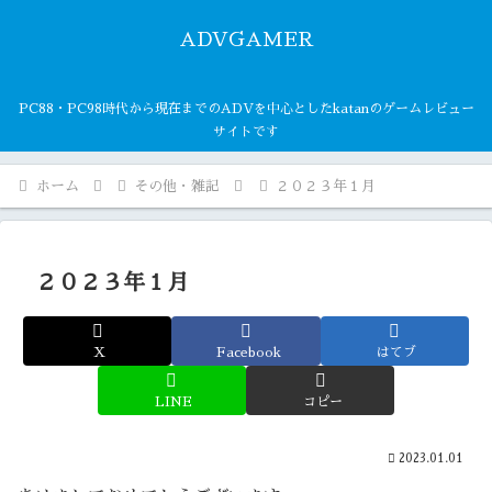
ADVGAMER
PC88・PC98時代から現在までのADVを中心としたkatanのゲームレビュー
サイトです
ホーム
その他・雑記
２０２３年１月
２０２３年１月
X
Facebook
はてブ
LINE
コピー
2023.01.01