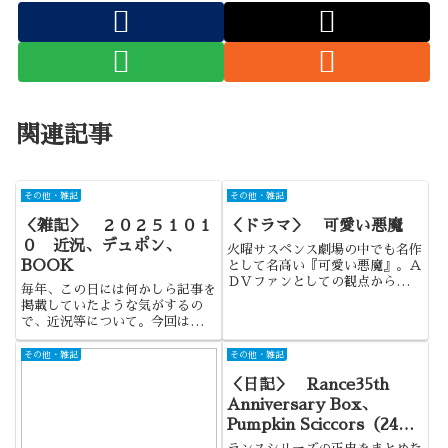
関連記事
その他・雑記
その他・雑記
＜雑記＞ ２０２５１０１
＜ドラマ＞ 可愛い悪魔
０ 近況、デュポン、
火曜サスペンス劇場の中でも名作
BOOK
として名高い『可愛い悪魔』。Ａ
ＤＶファンとしての観点からは、
毎年、この日には何かしら記事を
『狂った果実』との関係からも注
掲載していたような気がするの
目の作品といえるのでしょう。＜
で、近況等について。今回は、デ
概要＞大林宣彦×秋吉久美子×円谷
ュポンのオランピオについても扱
プロダクションの見事な化学反
ってみたいと思います。
その他・雑記
その他・雑記
応!名匠、大林宣彦監督初のテ
レ...
＜日記＞ Rance35th
Anniversary Box、
Pumpkin Sciccors（24
巻）等