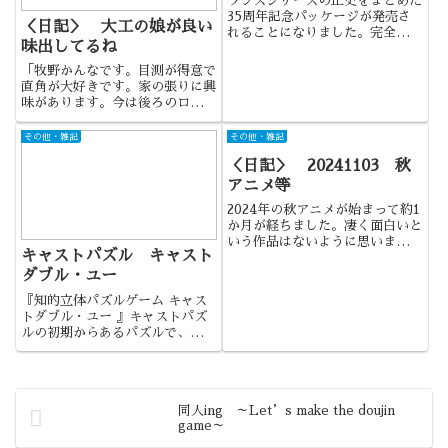
ランスシリーズの正史をまとめた
35周年記念パッケージが発売さ
＜日記＞ 大工の娘が良い
れることになりました。完全受注
味出してるね
生産で、注文締め切りが2024年
11月30日ということなので、忘
「牧野かんなです。目測が得意で
れないうちに注文ですね。
直角が大好きです。家の張りに興
味があります。今は後ろのロッカ
ーを直したいと思っていま
す・・・バトン部です（ヒロシで
その他・雑記
その他・雑記
す風に）」
＜日記＞ 20241103 秋
アニメ等
2024年の秋アニメが始まって約1
か月が経ちました。凄く面白いと
いう作品はないように思います
キャストパズル キャスト
が、そこそこ面白い作品は結構あ
るように思いますね。原作は好き
ダブル・ユー
だけどアニメを絶対見たいとまで
『知的立体パズルゲーム キャス
は思わない作品もあれば、逆に原
トダブル・ユー 』キャストパズ
作はそれほど好きでもないけれ...
ルの初期からあるパズルで、キャ
ストホースの発展版になります。
テーマは「蹄」。
同人ing ～Let’s make the doujin
game～