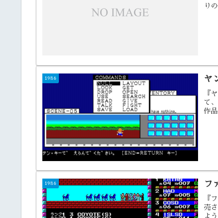
りの
ヤ
1986
『ヤ
て、
作品
フ
1986
『フ
売さ
よう