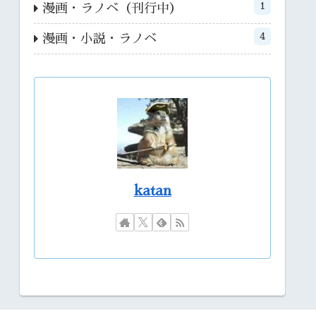
1
漫画・ラノベ（刊行中）
4
漫画・小説・ラノベ
katan