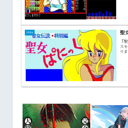
聖
1986
『聖
スモ
りま