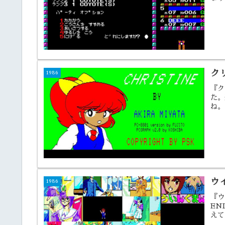
ク
1986
『ク
た。
ね。
ウ
1986
『ウ
EN
えて