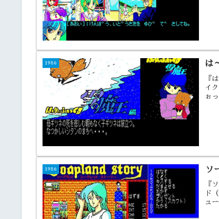
は
1986
『は
イク
ぉっ
ソ
1986
『ソ
ド（
ュー