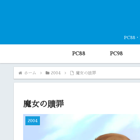
PC88
PC88
PC98
ホーム
2004
魔女の贖罪
魔女の贖罪
2004