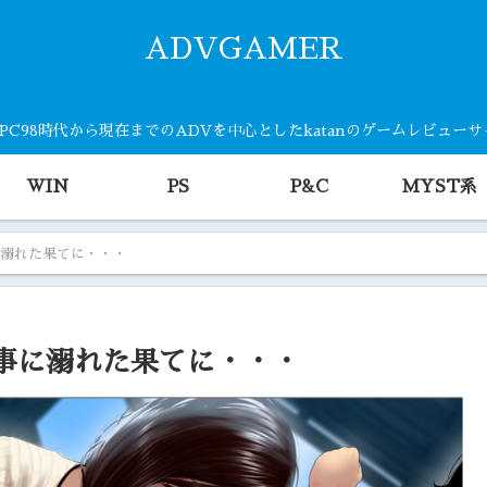
ADVGAMER
・PC98時代から現在までのADVを中心としたkatanのゲームレビュー
WIN
PS
P&C
MYST系
に溺れた果てに・・・
事に溺れた果てに・・・