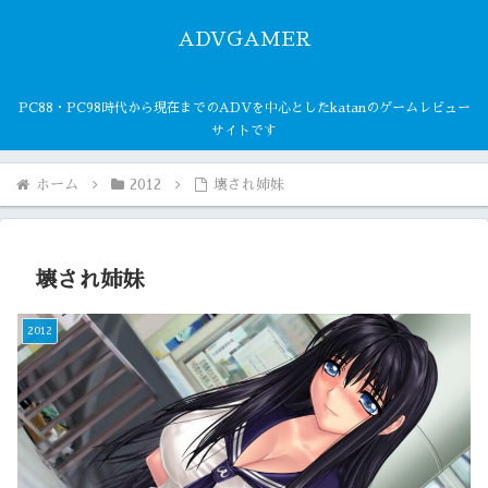
ADVGAMER
PC88・PC98時代から現在までのADVを中心としたkatanのゲームレビュー
サイトです
ホーム
2012
壊され姉妹
壊され姉妹
2012