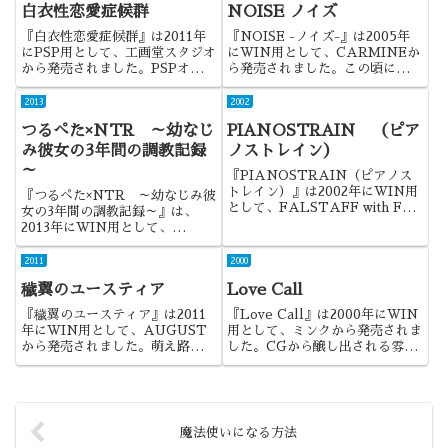
白衣性恋愛症候群
NOISE ノイズ
『白衣性恋愛症候群』は2011年
『NOISE -ノイズ-』は2005年
にPSP用として、工画堂スタジオ
にWIN用として、CARMINEか
から発売されました。PSPオリジ
ら発売されました。この頃には珍
ナルで、久しぶりに話題になった
しくなった、ストーリーも楽しま
ノベルゲーでしたね。
せる陵辱モノでしたね。
2013
2002
つるぺた×NTR ～幼なじ
PIANOSTRAIN （ピア
み彼女の3年間の調教記録
ノストレイン）
～
『PIANOSTRAIN（ピアノス
トレイン）』は2002年にWIN用
『つるぺた×NTR ～幼なじみ彼
として、FALSTAFF with FW
女の3年間の調教記録～』は、
から発売されました。『プライム
2013年にWIN用として、
ガール』の制作陣による、館モノ
Team.NTR(アトリエさくら)か
でした。
ら発売されました。ロリで寝取ら
2011
2000
れということで期待したのです
穢翼のユースティア
Love Call
が・・・
『穢翼のユースティア』は2011
『Love Call』は2000年にWIN
年にWIN用として、AUGUST
用として、ミンクから発売されま
から発売されました。萌え路線に
した。CGから醸し出される雰囲
強かったAUGUSTがシリアスに
気は凄く良かったですね。
も挑戦したということで、話題性
も高かった意欲作だったのです
が。。。
魔法使いになる方法