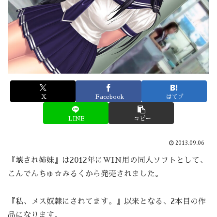
X
Facebook
はてブ
LINE
コピー
2013.09.06
『壊され姉妹』は2012年にWIN用の同人ソフトとして、
こんでんちゅ☆みるくから発売されました。
『私、メス奴隷にされてます。』以来となる、2本目の作
品になります。