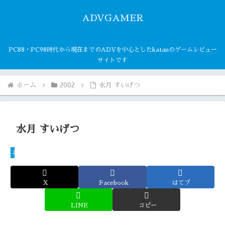
ADVGAMER
PC88・PC98時代から現在までのADVを中心としたkatanのゲームレビュー
サイトです
ホーム
2002
水月 すいげつ
水月 すいげつ
2002
X
Facebook
はてブ
LINE
コピー