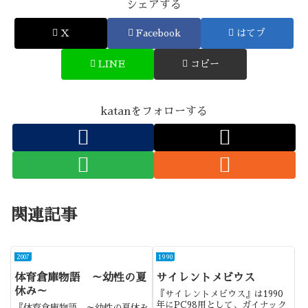
シェアする
X
Facebook
はてブ
LINE
コピー
katanをフォローする
関連記事
2007
1990
体育倉庫物語 ～幼性の夏
サイレントメビウス
休み～
『サイレントメビウス』は1990
年にPC98用として、ガイナック
『体育倉庫物語 ～幼性の夏休み