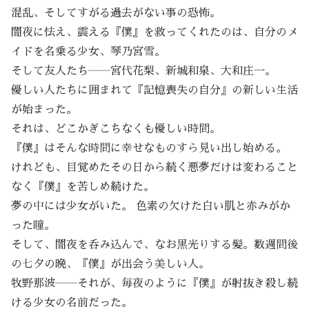
混乱、そしてすがる過去がない事の恐怖。
闇夜に怯え、震える『僕』を救ってくれたのは、自分のメ
イドを名乗る少女、琴乃宮雪。
そして友人たち――宮代花梨、新城和泉、大和庄一。
優しい人たちに囲まれて『記憶喪失の自分』の新しい生活
が始まった。
それは、どこかぎこちなくも優しい時間。
『僕』はそんな時間に幸せなものすら見い出し始める。
けれども、目覚めたその日から続く悪夢だけは変わること
なく『僕』を苦しめ続けた。
夢の中には少女がいた。 色素の欠けた白い肌と赤みがか
った瞳。
そして、闇夜を呑み込んで、なお黒光りする髪。数週間後
の七夕の晩、『僕』が出会う美しい人。
牧野那波――それが、毎夜のように『僕』が射抜き殺し続
ける少女の名前だった。