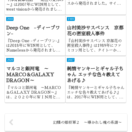
スから発売されました。サイレン
～』は2007年にWIN用として、
トメビウス、周りでも好きな人が
west visionから発売されまし
多かったですね～途中から読まな
た。体育館倉庫内のシチュに特化
くなってしまったけれど、調べた
した、炉利好き、つるペタ好きの
2018
1989
ら完結していたんですね。
ための作品ですね。
Deep One -ディープワ
山村美沙サスペンス 京都
ン-
花の密室殺人事件
『Deep One -ディープワン-』
『山村美沙サスペンス 京都花の
は2018年にWIN用として、
密室殺人事件』は1989年にファ
Namelessから発売されました。
ミコン用として、タイトーから発
出る杭は打たれるというか、自業
売されました。タイトーの山村美
自得というか、まぁ、いろいろ問
沙サスペンスシリーズの第2弾で
2020
2017
題のある作品でしたね。
すね。
マルコと銀河竜 ～
純情ヤンキーとギャル子ち
MARCO＆GALAXY
ゃん エッチな色々教えて
DRAGON～
あげる♪
『マルコと銀河竜 ～MARCO
『純情ヤンキーとギャル子ちゃん
＆GALAXY DRAGON～』
エッチな色々教えてあげる♪』
は、２０２０年にＷＩＮ用とし
は、2017年にWIN用として、マ
て、TOKYOTOONから発売さ
ウントポジションから発売されま
れました。大量のＣＧとカートゥ
した。ギャップ萌えな人なら、楽
ーンアニメの存在により、発売前
しめそうな作品でしたね。
から注目を浴びていた作品でし
た。
幻燐の姫将軍２ ～導かれし魂の系譜～