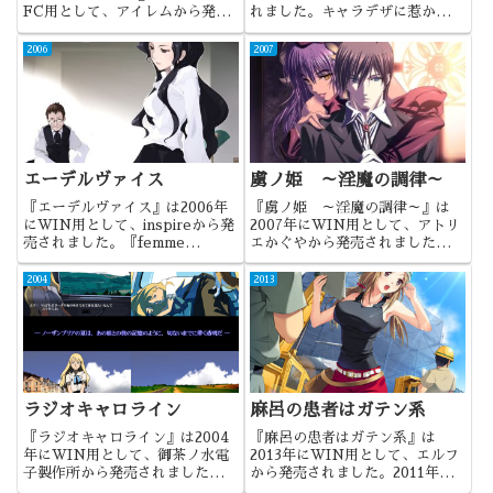
FC用として、アイレムから発売
れました。キャラデザに惹かれた
されました。マルチサイトの元祖
作品であり、まさに青春ゲーとい
とでも言いましょうか。複数の視
う内容でしたね。
2006
2007
点から物語を進め、それが最後に
合流する。『ブルートレイン殺人
事件』殺人事件は、そうした試...
エーデルヴァイス
虜ノ姫 ～淫魔の調律～
『エーデルヴァイス』は2006年
『虜ノ姫 ～淫魔の調律～』は
にWIN用として、inspireから発
2007年にWIN用として、アトリ
売されました。『femme
エかぐやから発売されました。内
fatale』の続編であり、シナリオ
容としては、お姫様の調教ものに
だけを重視するならば、刺さる可
なります。
2004
2013
能性のある作品でしたね。
ラジオキャロライン
麻呂の患者はガテン系
『ラジオキャロライン』は2004
『麻呂の患者はガテン系』は
年にWIN用として、御茶ノ水電
2013年にWIN用として、エルフ
子製作所から発売されました。
から発売されました。2011年の
60年代のイングランドを舞台に
『ボクの彼女はガテン系/彼女が