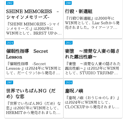
2002
2000
SHINE MEMORIES -
行殺・新選組
シャインメモリーズ-
『行殺♡新選組』は2000年に
WIN用として、Liar Softから発
『SHINE MEMORIES -シャイ
売されました。ライアーソフトの
ンメモリーズ-』は2002年に
2作目であり、出世作となった作
WIN用として、BREST UPから
品でした。
発売されました。ファンタジー世
界を舞台にした恋愛ものになりま
2024
2012
す。
催眠性指導 Secret
妻堕 ～清楚な人妻の隠さ
Lesson
れた露出性癖～
『催眠性指導 -Secret
『妻堕 ～清楚な人妻の隠された
Lesson-』は2024年にWIN用と
露出性癖～』は2012年にWIN用
して、だーくワン!から発売され
として、STUDIO TRIUMPHか
ました。愛上陸さんの漫画『催眠
ら発売されました。むとうけいじ
性指導』の世界観をゲーム化した
＆おくとぱすコンビによる、新た
2007
2024
作品になります。
な作品になります。
世界でいちばんNG（だ
鏖呪ノ嶼
め）な恋
『鏖呪ノ嶼（おうじゅのしま）』
は2024年にWIN用として、
『世界でいちばんNG（だめ）な
CLOCKUPから発売されまし
恋』は2007年にWIN用として、
た。二人の主人公の視点から描か
HERMITから発売されました。
れたストーリー重視作品でした。
ライターのファンであれば、楽し
める作品だと思いますね。