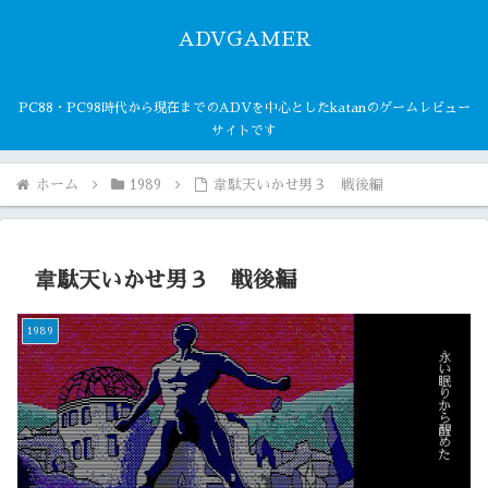
ADVGAMER
PC88・PC98時代から現在までのADVを中心としたkatanのゲームレビュー
サイトです
ホーム
1989
韋駄天いかせ男３ 戦後編
韋駄天いかせ男３ 戦後編
1989