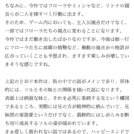
ちなみに、今作ではフローラやミィシャなど、リトナの親
友らが二人を探すべく行動に出ます。
そのため、ゲーム内においても、主人公視点だけでなく、
一部ではフローラたちの視点に変わることになります。
今作ではまだ動き出したばかりなのですが、今後は姫一行
にフローラたちに故郷の情勢など、複数の視点から物語が
広がっていくことも予想され、ますます楽しみが増してい
きそうな感じですね。
上記のとおり本作は、街の中での話がメインであり、具体
的には、ソルとその妹との関係を描いた話になります。
表面上は病弱な妹と、それを必死に看病する兄という構図
であるところ、実際には兄の方が精神的に病んでいて、兄
妹間の家族愛というだけでなく、最終的にはしがらみを断
ち切り成長するソルの姿が描かれています。
まぁ悲しく救われない話ではあるので、ハッピーエンドで