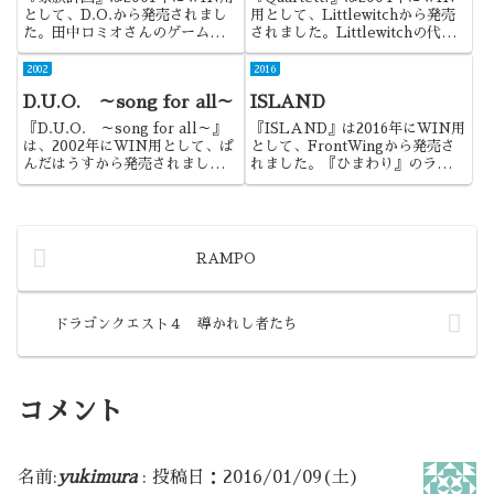
として、D.O.から発売されまし
用として、Littlewitchから発売
た。田中ロミオさんのゲームで心
されました。Littlewitchの代名
底楽しめたのは、結果的に本作だ
詞とも言えたFFDシステムを存
けかもしれませんね。
分に活かした作品でした。
2002
2016
D.U.O. ～song for all～
ISLAND
『D.U.O. ～song for all～』
『ISLAND』は2016年にWIN用
は、2002年にWIN用として、ぱ
として、FrontWingから発売さ
んだはうすから発売されました。
れました。『ひまわり』のライタ
雰囲気の良い作品で、特に主題歌
ーによる6年ぶりの新作というこ
を含めたサウンドの良い作品でし
とで、発売前から注目していた作
たね。
品でした。
RAMPO
ドラゴンクエスト４ 導かれし者たち
コメント
名前:
yukimura
:
投稿日：2016/01/09(土)