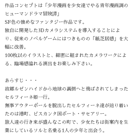
作品コンセプトは「少年漫画を少女達でやる青年漫画調の
ヒューマンドラマ冒険譚」
SF色の強めなファンタジー作品です。
独自に開発した3Dカメラシステムを導入することによ
り、従来のノベルゲームにはつきものの「紙芝居感」を大
幅に改善。
100枚以のイラストと、綿密に組まれたカメラワークによ
る、臨場感溢れる演出をお楽しみ下さい。
あらすじ・・・
故郷ルゼンハイドから地球の裏側へと飛ばされてしまった
セルフィーネ姫一行。
無事アウターポールを脱出したセルフィーネ達が辿り着い
たのは港町、ビスカンタ国ポート・サセアリー。
旅人達の行き来が盛んなこの町で、少女たちは街案内を生
業にしているソルと名乗る1人の少年と出会う。