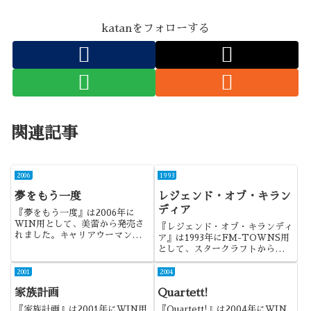
katanをフォローする
関連記事
2006
1993
夢をもう一度
レジェンド・オブ・キラン
ディア
『夢をもう一度』は2006年に
WIN用として、美蕾から発売さ
『レジェンド・オブ・キランディ
れました。キャリアウーマンのお
ア』は1993年にFM-TOWNS用
姉さんの恋愛ものを探していただ
として、スタークラフトから発売
けに、これはど真ん中でしたね。
されました。オリジナルは
Westwood Studiosが開発した
2001
2004
『The Legend of Kyrandia』
家族計画
Quartett!
で、本作はその日本語移植版に
な...
『家族計画』は2001年にWIN用
『Quartett!』は2004年にWIN