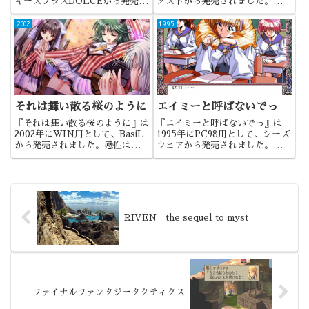
キーズプラスDOLCEから発売さ
ダストから発売されました。ファ
れました。声優部ということで、
エアリーダストで亜美と言えば、
声優＋部活動な作品になります。
リアルタイムで過ごした人には説
2002
1995
明不要かもしれません。「くりい
むレモン」シリーズの亜美ちゃん
ですね。
それは舞い散る桜のように
エイミーと呼ばないでっ
『それは舞い散る桜のように』は
『エイミーと呼ばないでっ』は
2002年にWIN用として、BasiL
1995年にPC98用として、シーズ
から発売されました。感性は人そ
ウェアから発売されました。髪、
れぞれなんだなと、痛感した作品
髪、髪、髪・・・すみません、髪
でした・・・
の毛とボンレスハムしか覚えてい
ませんw
RIVEN the sequel to myst
ファイナルファンタジータクティクス