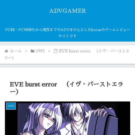
ADVGAMER
PC88・PC98時代から現在までのADVを中心としたkatanのゲームレビュー
サイトです
ホーム
1995
EVE burst error （イヴ・バーストエ
ラー）
EVE burst error （イヴ・バーストエラ
ー）
1995