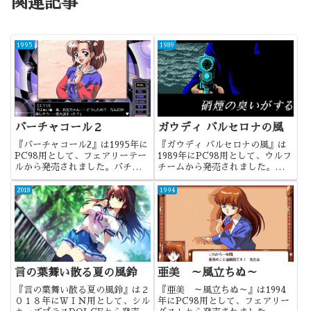
関連記事
1995
1989
バーチャコール２
ガウディ バルセロナの風
『バーチャコール2』は1995年に
『ガウディ バルセロナの風』は
PC98用として、フェアリーテー
1989年にPC98用として、ウルフ
ルから発売されました。バチャコ
チームから発売されました。非常
シリーズの第2弾にして、シリー
に珍しいというか、他にあるのか
ズ最高傑作とも言われる作品でし
分からないのですが、サブタイに
2018
1994
たね。
あるようにバルセロナを舞台にし
たADVでした。
言の葉舞い散る夏の風鈴
亜美 ～風立ちぬ～
『言の葉舞い散る夏の風鈴』は２
『亜美 ～風立ちぬ～』は1994
０１８年にＷＩＮ用として、シル
年にPC98用として、フェアリー