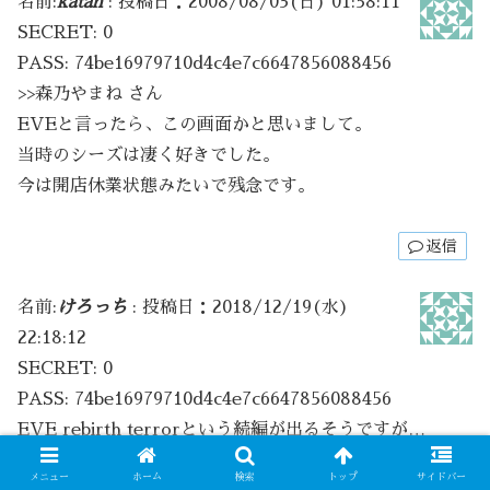
名前:
katan
:
投稿日：2008/08/03(日) 01:58:11
SECRET: 0
PASS: 74be16979710d4c4e7c6647856088456
>>森乃やまね さん
EVEと言ったら、この画面かと思いまして。
当時のシーズは凄く好きでした。
今は開店休業状態みたいで残念です。
返信
名前:
けろっち
:
投稿日：2018/12/19(水)
22:18:12
SECRET: 0
PASS: 74be16979710d4c4e7c6647856088456
EVE rebirth terrorという続編が出るそうですが…
不安を感じるタイトル。
メニュー
ホーム
検索
トップ
サイドバー