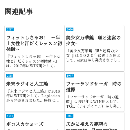
関連記事
2017
2020
フィットしちゃお! ～年
美少女万華鏡 -理と迷宮の
上女性と汗だくレッスン初
少女-
体験～
『美少女万華鏡 -理と迷宮の少
女-』は２０２０年にＷＩＮ用と
『フィットしちゃお! ～年上女
して、ωstarから発売されまし
性と汗だくレッスン初体験～』
た。前作から３年近く待たされま
は、2017年にWIN用として、
したが、２０１１年１２月から始
WendyBellから発売されまし
まったシリーズの完結編になりま
た。大人の女性は良いものです
2018
1997
す。
ね。
未来ラジオと人工鳩
ファーランドサーガ 時の
道標
『未来ラジオと人工鳩』は2018
年にWIN用として、Laplacian
『ファーランドサーガ 時の道
から発売されました。序盤は面白
標』は1997年にWIN用として、
かったし、義妹は可愛かったので
TGL（テイジイエル）から発売
すが、それだけにもったいなかっ
されました。シリーズ2作目で、
たですね。
前作のマスコットポジションだっ
1984
2002
た女の子のカリンが主人公の話に
ボコスカウォーズ
仄かに視える絶望の
なります。