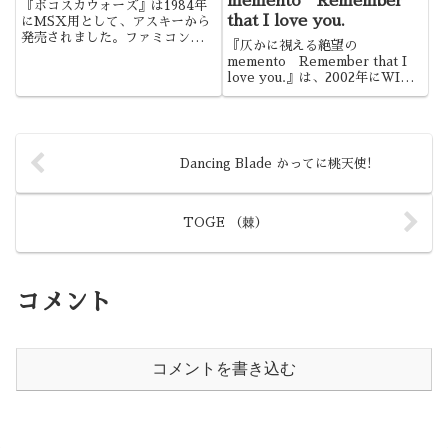
memento Remember
『ボコスカウォーズ』は1984年
that I love you.
にMSX用として、アスキーから
発売されました。ファミコンのゲ
『仄かに視える絶望の
ームには数多くのクソゲーも存在
memento Remember that I
しましたが、私の近所ではこれと
love you.』は、2002年にWIN
『カラテカ』がクソゲーの代名詞
用としてデジアニメ・コーポレイ
的存在でしたね。
ションから発売されました。菅野
＆田所。この作品が初めて発表に
なった時、凄く興奮し期待した人
も多かった...
Dancing Blade かってに桃天使!
TOGE （棘）
コメント
コメントを書き込む