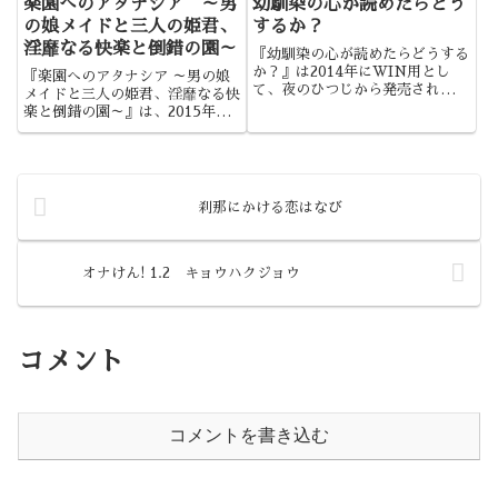
楽園へのアタナシア ～男
幼馴染の心が読めたらどう
の娘メイドと三人の姫君、
するか？
淫靡なる快楽と倒錯の園～
『幼馴染の心が読めたらどうする
か？』は2014年にWIN用とし
『楽園へのアタナシア ～男の娘
て、夜のひつじから発売されまし
メイドと三人の姫君、淫靡なる快
た。夜のひつじらしい純愛ストー
楽と倒錯の園～』は、2015年に
リーでしたね。
WIN用として、男の娘ソフトか
ら発売されました。独特な魅力を
持つ男の娘ソフトの、その中でも
代表作ともなりうる作品でした
ね。
刹那にかける恋はなび
オナけん! 1.2 キョウハクジョウ
コメント
コメントを書き込む