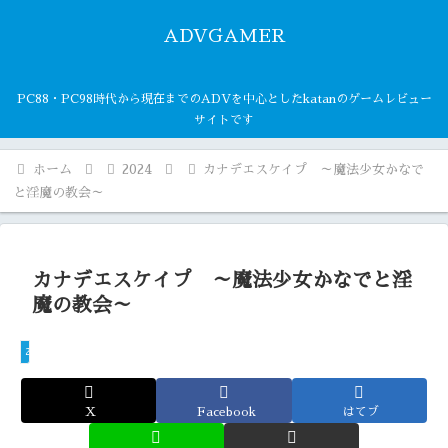
ADVGAMER
PC88・PC98時代から現在までのADVを中心としたkatanのゲームレビュー
サイトです
ホーム
2024
カナデエスケイプ ～魔法少女かなで
と淫魔の教会～
カナデエスケイプ ～魔法少女かなでと淫
魔の教会～
2024
X
Facebook
はてブ