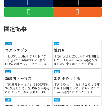
関連記事
1996
2000
ロストエデン
隠れ月
『LOST EDEN（ロストエデ
『隠れ月』は2000年にWIN用と
ン）』は1996年にPC-98及び
して、Alice Blueから発売され
DOS/V用として、ビクターエン
ました。全てはここから始まっ
タテイメントから発売されまし
た・・・のかな？
た。オリジナルの『LOST
2003
2016
EDEN』はCryoの制作で、
痴漢者トーマス
あきゆめくくる
VIRGIN Interactive
Entertain...
『痴漢者トーマス』は2003年に
『あきゆめくくる』は２０１６年
WIN用として、XUSEから発売
にＷＩＮ用として、すみっこソフ
されました。突如現れた、痴漢ゲ
トから発売されました。らしさは
ーの救世主・・・？
残っているのだけれど、いろいろ
勿体ない作品でしたかね。
2015
2014