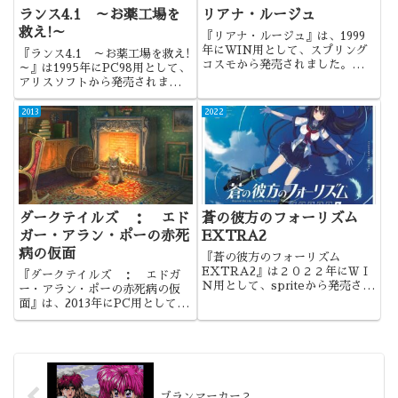
ランス4.1 ～お薬工場を
リアナ・ルージュ
救え!～
『リアナ・ルージュ』は、1999
年にWIN用として、スプリング
『ランス4.1 ～お薬工場を救え!
コスモから発売されました。お姉
～』は1995年にPC98用として、
さんのお尻と、残虐なゲームオー
アリスソフトから発売されまし
バーシーンにより、とにかくイン
た。翌週に『ランス4.2 ～エン
パクトのある作品でした。
ジェル組～』が発売されており、
2013
2022
2本で1つの作品となります。
ダークテイルズ ： エド
蒼の彼方のフォーリズム
ガー・アラン・ポーの赤死
EXTRA2
病の仮面
『蒼の彼方のフォーリズム
EXTRA2』は２０２２年にＷＩ
『ダークテイルズ ： エドガ
Ｎ用として、spriteから発売され
ー・アラン・ポーの赤死病の仮
ました。ファンディスクの第２弾
面』は、2013年にPC用として発
であり、事実上の続編となる作品
売されました。子猫の可愛さと、
でした。
随所になされた工夫が特徴的な作
品でした。
ブランマーカー２