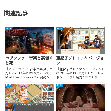
関連記事
2014
1993
カデンツァ 音楽と裏切り
亜紀子プレミアムバージョ
と死
ン
『カデンツァ ： 音楽と裏切りと
『亜紀子プレミアムバージョン』
死』は2014年にWIN用として、
は1993年にPC98用として、レッ
Mad Head Gamesから発売され
ドゾーンから発売されました。レ
ました。ネバーテイルズの次の作
ッドゾーンのデビュー作であり、
品として期待されましたが、見事
名前シリーズ最初の作品になりま
1995
1999
に応えてくれた作品でした。
す。