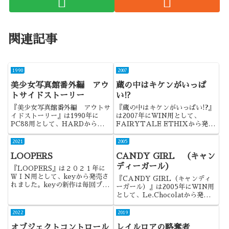
関連記事
1990
2007
美少女写真館番外編 アウ
蔵の中はキケンがいっぱ
トサイドストーリー
い!?
『美少女写真館番外編 アウトサ
『蔵の中はキケンがいっぱい!?』
イドストーリー』は1990年に
は2007年にWIN用として、
PC88用として、HARDから発売
FAIRYTALE ETHIXから発売
されました。美少女写真館シリー
されました。ある意味、2007年
ズの4作目。今作は番外編であ
最大の話題作だったのかもしれま
2021
2005
り、これまでと違った作品になり
せん・・・
LOOPERS
CANDY GIRL （キャン
ました。
ディーガール）
『LOOPERS』は２０２１年に
ＷＩＮ用として、keyから発売さ
『CANDY GIRL（キャンディ
れました。keyの新作は毎回プレ
ーガール）』は2005年にWIN用
イしているというのもあります
として、Le.Chocolatから発売
が、久しぶりのキネティックノベ
されました。業界初の等身大ドー
ルということで注目した作品でし
ルを用いたADVであり、インパ
2022
2019
た。
クトの強い作品でしたね。
オブジェクトコントロール
レイルロアの略奪者