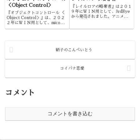
＜Object Control＞
『レイルロアの略奪者』は２０１
９年にＷＩＮ用として、3rdEye
『オブジェクトコントロール ＜
から発売されました。アニメを見
Object Control＞』は、２０２
ているかのように、絶えず動き回
２年にＷＩＮ用として、micoか
る作品であり、力の入った作品で
ら発売されました。ボテ腹好きに
したね。
はたまらない、インパクトのある
作品でしたね。
硝子のこんぺいとう
コイバナ恋愛
コメント
コメントを書き込む