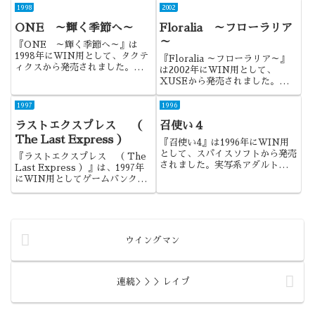
の作品ですね。
か。
1998
2002
ONE ～輝く季節へ～
Floralia ～フローラリア
～
『ONE ～輝く季節へ～』は
1998年にWIN用として、タクテ
『Floralia ～フローラリア～』
ィクスから発売されました。ザク
は2002年にWIN用として、
に対する旧ザク的な、後のkey作
XUSEから発売されました。萌
品を形作った原点とも言える作品
えエロという言葉で有名になった
でしたね。
作品でしたね。
1997
1996
ラストエクスプレス （
召使い４
The Last Express ）
『召使い4』は1996年にWIN用
として、スパイスソフトから発売
『ラストエクスプレス （ The
されました。実写系アダルトゲー
Last Express ）』は、1997年
ムの代表作である「召使いシリー
にWIN用としてゲームバンクか
ズ」の第4弾であり、CD3枚組の
ら発売されました。リアルタイム
大ボリュームな作品でした。
で進行するミステリーアドベンチ
ャー。非常にインパクトの強い作
品でした。
ウイングマン
連続＞＞＞レイプ