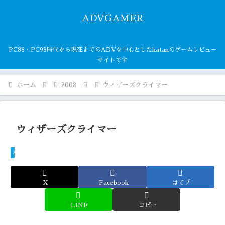
ADVGAMER
PC88・PC98時代から現在までのADVを中心としたkatanのゲームレビュー
サイトです
ホーム
2008
ウィザーズクライマー
ウィザーズクライマー
2008
X
Facebook
はてブ
LINE
コピー