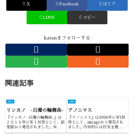
X
Facebook
はてブ
LINE
コピー
katanをフォローする
関連記事
2016
2006
リンカノ -白濁の輪舞曲-
アノニマス
『リンカノ -白濁の輪舞曲-』は
『アノニマス』は2006年にWIN
２０１６年にＷＩＮ用として、狼
用として、mirageから発売され
星屋から発売されました。ＮＴＲ
ました。内容的には狂気を扱った
でもあるけれど、むしろ輪姦特化
ミステリー物ってところでしょう