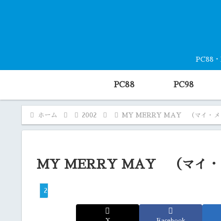
PC88
PC88
PC98
ホーム
2002
MY MERRY MAY （マイ・
MY MERRY MAY （マイ
2002
X
Facebook