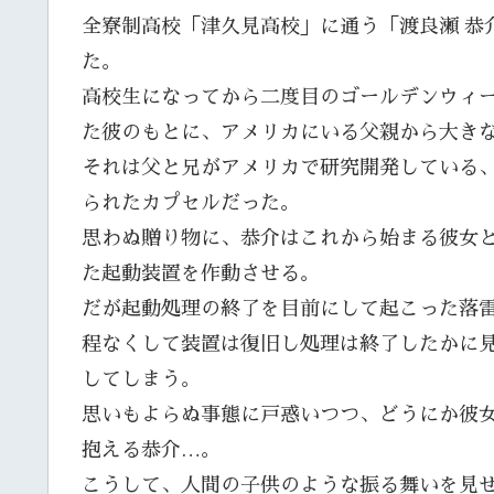
全寮制高校「津久見高校」に通う「渡良瀬 恭
た。
高校生になってから二度目のゴールデンウィ
た彼のもとに、アメリカにいる父親から大き
それは父と兄がアメリカで研究開発している、
られたカプセルだった。
思わぬ贈り物に、恭介はこれから始まる彼女
た起動装置を作動させる。
だが起動処理の終了を目前にして起こった落
程なくして装置は復旧し処理は終了したかに
してしまう。
思いもよらぬ事態に戸惑いつつ、どうにか彼
抱える恭介…。
こうして、人間の子供のような振る舞いを見