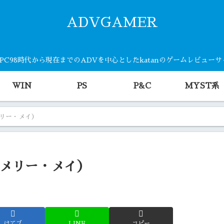
ADVGAMER
・PC98時代から現在までのADVを中心としたkatanのゲームレビュー
WIN
PS
P&C
MYST系
メリー・メイ）
・メリー・メイ）
はてブ
LINE
コピー