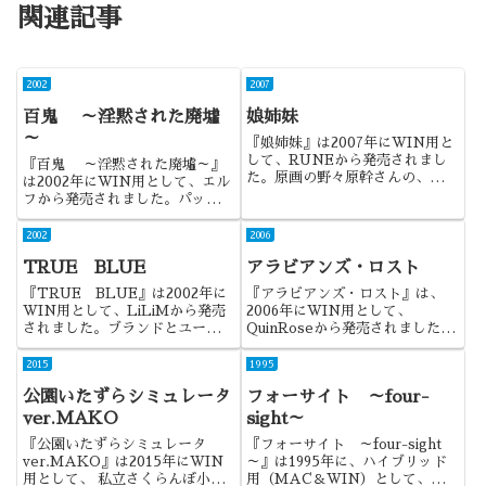
関連記事
2002
2007
百鬼 ～淫黙された廃墟
娘姉妹
～
『娘姉妹』は2007年にWIN用と
して、RUNEから発売されまし
『百鬼 ～淫黙された廃墟～』
た。原画の野々原幹さんの、その
は2002年にWIN用として、エル
後の方向性を決定付ける、原典た
フから発売されました。パッと見
る作品でした。
の印象が昔のエルフ作品っぽかっ
たので期待したのですが、やっぱ
2002
2006
り蛭田さんがいないと駄目なんで
TRUE BLUE
アラビアンズ・ロスト
しょうね。
『TRUE BLUE』は2002年に
『アラビアンズ・ロスト』は、
WIN用として、LiLiMから発売
2006年にWIN用として、
されました。ブランドとユーザー
QuinRoseから発売されました。
が一体となって作られた、有名な
主人公が魅力的なだけでなく、
NTRゲーですね。
CG枚数とかのボリュームも凄い
2015
1995
作品でしたね。
公園いたずらシミュレータ
フォーサイト ～four-
ver.MAKO
sight～
『公園いたずらシミュレータ
『フォーサイト ～four-sight
ver.MAKO』は2015年にWIN
～』は1995年に、ハイブリッド
用として、 私立さくらんぼ小学
用（MAC＆WIN）として、シ