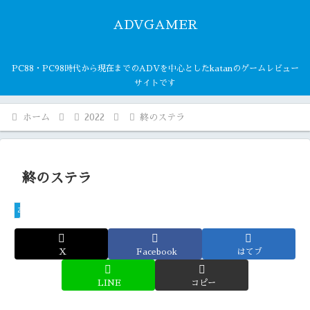
ADVGAMER
PC88・PC98時代から現在までのADVを中心としたkatanのゲームレビュー
サイトです
ホーム
2022
終のステラ
終のステラ
2022
X
Facebook
はてブ
LINE
コピー