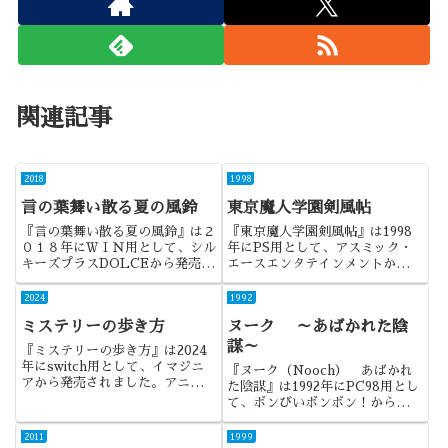
関連記事
2018
1998
言の葉舞い散る夏の風鈴
東京魔人学園剣風帖
『言の葉舞い散る夏の風鈴』は２
『東京魔人学園剣風帖』は1998
０１８年にＷＩＮ用として、シル
年にPS用として、アスミック・
キーズプラスDOLCEから発売さ
エースエンタテインメントから発
れました。声優部ということで、
売されました。求めていたものが
声優＋部活動な作品になります。
具現化されたような、とても印象
2024
1992
深い作品でしたね。
ミステリーの歩き方
ヌーク ～あばかれた陰
謀～
『ミステリーの歩き方』は2024
年にswitch用として、イマジニ
『ヌーク（Nooch） あばかれ
アから発売されました。アニメド
た陰謀』は1992年にPC98用とし
ラマを意識したような作品でした
て、ボンびいボンボン！から発売
ね。
されました。ボンびいボンボン！
と言えば、やっぱりこれでしょ
2011
1999