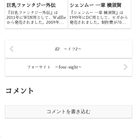
う。本作はシリーズ1作目になり
巨乳ファンタジー外伝
シェンムー 一章 横須賀
ます。
『巨乳ファンタジー外伝』は
『シェンムー 一章 横須賀』は
2011年にWIN用として、Waffle
1999年にDC用として、セガから
から発売されました。2009年に
発売されました。制作費が70億
発売された『巨乳ファンタジー』
ということで話題になったゲーム
の外伝ということですが、物語は
でしたね。
『巨乳ファンタジー』の続きとな
ります。
if2 ～イフ2～
フォーサイト ～four-sight～
コメント
コメントを書き込む