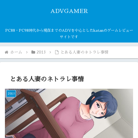
ADVGAMER
PC88・PC98時代から現在までのADVを中心としたkatanのゲームレビュー
サイトです
ホーム
2013
とある人妻のネトラレ事情
とある人妻のネトラレ事情
2013