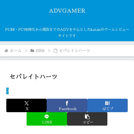
ADVGAMER
PC88・PC98時代から現在までのADVを中心としたkatanのゲームレビュー
サイトです
ホーム
2006
セパレイトハーツ
セパレイトハーツ
2006
X
Facebook
はてブ
LINE
コピー