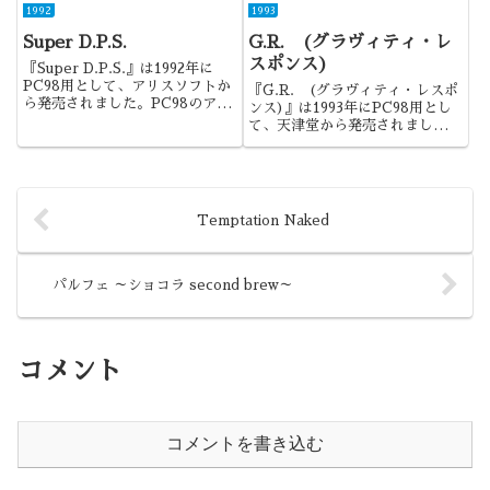
かかわった作品であり、発売当初
トを残す推理ADVでした。
1992
1993
はアダルト要素で逆に損した印象
Super D.P.S.
G.R. (グラヴィティ・レ
もありましたが、ストーリーもグ
ラフィックも優れた作品でした...
スポンス)
『Super D.P.S.』は1992年に
PC98用として、アリスソフトか
『G.R. (グラヴィティ・レスポ
ら発売されました。PC98のアダ
ンス)』は1993年にPC98用とし
ルトゲーム初の256色対応作品に
て、天津堂から発売されました。
なります。
ノベルゲームに対して紙芝居とい
うことはありますが、本作のよう
に公式が電脳紙芝居と紹介する作
品も意外と珍しいのではないでし
ょうか。
Temptation Naked
パルフェ ～ショコラ second brew～
コメント
コメントを書き込む