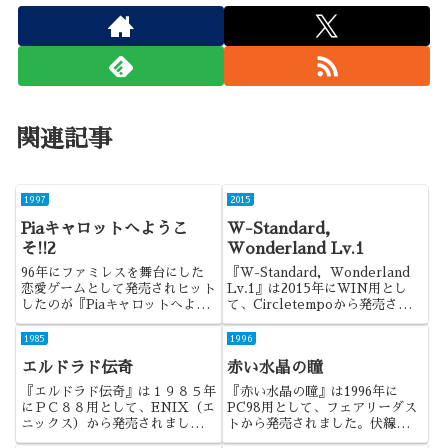
関連記事
1997
2015
Piaキャロットへようこ
W-Standard，
そ!!2
Wonderland Lv.1
96年にファミレスを舞台にした
『W-Standard，Wonderland
恋愛ゲームとして発売されヒット
Lv.1』は2015年にWIN用とし
したのが『Piaキャロットへよう
て、Circletempoから発売され
こそ!!』でした。今作はその続編
ました。これ、作っていて、さぞ
で、舞台は4年後となります。
かし楽しかっただろうな～ストー
1985
1996
リーが良いだけでなく、演出が抜
エルドラド伝奇
赤い水晶の瞳
群に優れた作品でしたね。
『エルドラド伝奇』は１９８５年
『赤い水晶の瞳』は1996年に
にＰＣ８８用として、ENIX（エ
PC98用として、フェアリーダス
ニックス）から発売されました。
トから発売されました。伏線や、
漫画家の槙村ただしさんが制作に
寝取られ等、要所要所でインパク