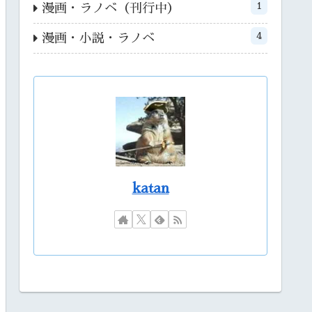
1
漫画・ラノベ（刊行中）
4
漫画・小説・ラノベ
katan