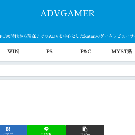
ADVGAMER
・PC98時代から現在までのADVを中心としたkatanのゲームレビュー
WIN
PS
P&C
MYST系
はてブ
LINE
コピー