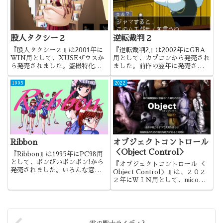
股人タクシー２
逆転裁判２
『股人タクシー２』は2001年に
『逆転裁判2』は2002年にGBA
WIN用として、XUSEザウスか
用として、カプコンから発売され
ら発売されました。盗撮特化のシ
ました。前作の翌年に発売された
リーズ２作目になります。
シリーズ第2弾になります。
1995
2022
Ribbon
オブジェクトコントロール
＜Object Control＞
『Ribbon』は1995年にPC98用
として、ボンびいボンボン!から
『オブジェクトコントロール ＜
発売されました。いろんな意味
Object Control＞』は、２０２
で、ふと昔を思い出してしまう、
２年にＷＩＮ用として、micoか
そんな作品でしたね。
ら発売されました。ボテ腹好きに
はたまらない、インパクトのある
作品でしたね。