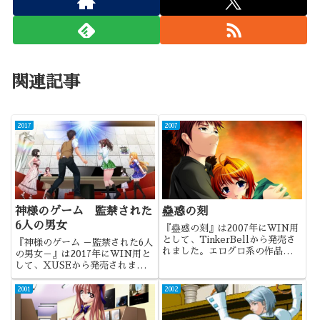
関連記事
2017
2007
神様のゲーム 監禁された
蠱惑の刻
6人の男女
『蠱惑の刻』は2007年にWIN用
として、TinkerBellから発売さ
『神様のゲーム －監禁された6人
れました。エログロ系の作品であ
の男女－』は2017年にWIN用と
り、過激なＣＧが特徴の作品でし
して、XUSEから発売されまし
たね。
た。これも一つのエロゲの方向性
ではあるのでしょうが・・・
2001
2002