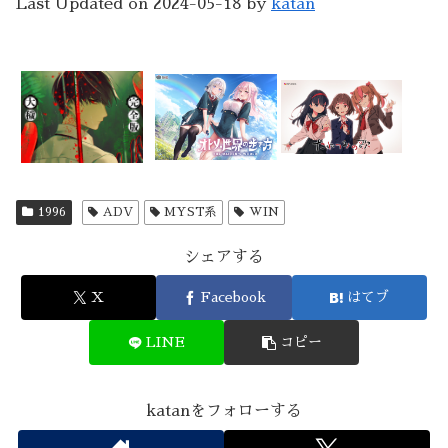
Last Updated on 2024-05-18 by
katan
1996
ADV
MYST系
WIN
シェアする
X
Facebook
はてブ
LINE
コピー
katanをフォローする