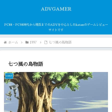
ADVGAMER
PC88・PC98時代から現在までのADVを中心としたkatanのゲームレビュー
サイトです
ホーム
1997
七つ風の島物語
七つ風の島物語
1997