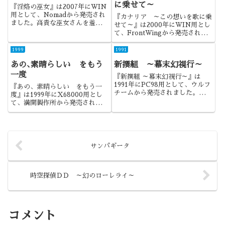
に乗せて～
『淫烙の巫女』は2007年にWIN
用として、Nomadから発売され
『カナリア ～この想いを歌に乗
ました。高貴な巫女さんを羞恥攻
せて～』は2000年にWIN用とし
めというのがツボでしたね。
て、FrontWingから発売されま
した。フロントウイングのデビュ
ー作になります。
1999
1991
あの､素晴らしい をもう
新撰組 ～幕末幻視行～
一度
『新撰組 ～幕末幻視行～』は
1991年にPC98用として、ウルフ
『あの、素晴らしい をもう一
チームから発売されました。確
度』は1999年にX68000用とし
か、TAKERUでの発売だったよ
て、満開製作所から発売されまし
うに思います。沖田総司が女だっ
た。制作は後の自転車創業になり
たら・・・って感じで進む作品で
ます。ANOSにより、ストーリ
した。
ーとシステムの一体化が素晴らし
い作品でしたね。
サンパギータ
時空探偵ＤＤ ～幻のローレライ～
コメント