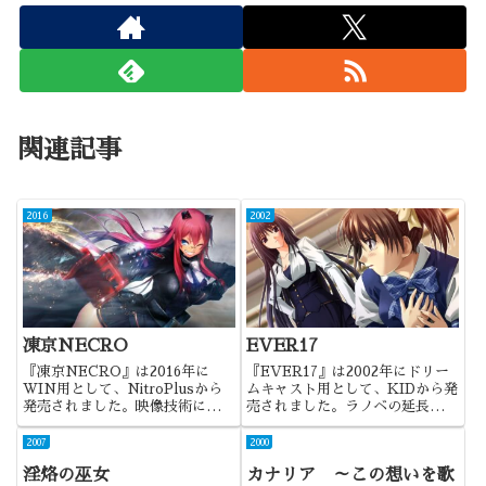
関連記事
2016
2002
凍京NECRO
EVER17
『凍京NECRO』は2016年に
『EVER17』は2002年にドリー
WIN用として、NitroPlusから
ムキャスト用として、KIDから発
発売されました。映像技術には最
売されました。ラノベの延長とし
初興味を持ったものの、結局のと
てはありなんだろうけどね・・・
ころ、いつものニトロなのかな
2007
2000
と。
淫烙の巫女
カナリア ～この想いを歌