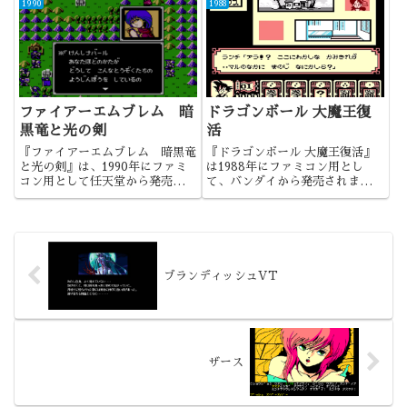
な、いわゆるダビスタの１作目に
1990
1988
伝よりも桃鉄の方が有名になると
なります。
は思いもしませんでしたね。
ファイアーエムブレム 暗
ドラゴンボール 大魔王復
黒竜と光の剣
活
『ファイアーエムブレム 暗黒竜
『ドラゴンボール 大魔王復活』
と光の剣』は、1990年にファミ
は1988年にファミコン用とし
コン用として任天堂から発売され
て、バンダイから発売されまし
ました。シミュレーションRPG
た。先に言っておきますと、私は
の名を世に知らしめた作品でした
ドラゴンボールに特に思い入れは
ね。
ありません。むしろアラレちゃん
の方が好きでしたから。でもそん
なの関係なしに、このゲームはた
だ...
ブランディッシュVT
ザース