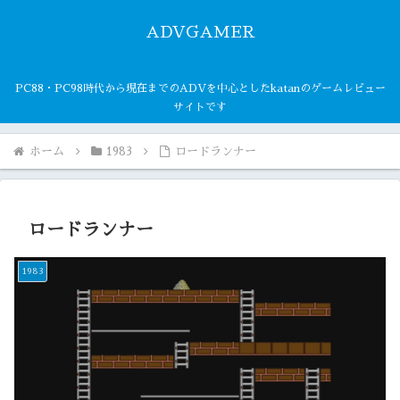
ADVGAMER
PC88・PC98時代から現在までのADVを中心としたkatanのゲームレビュー
サイトです
ホーム
1983
ロードランナー
ロードランナー
1983