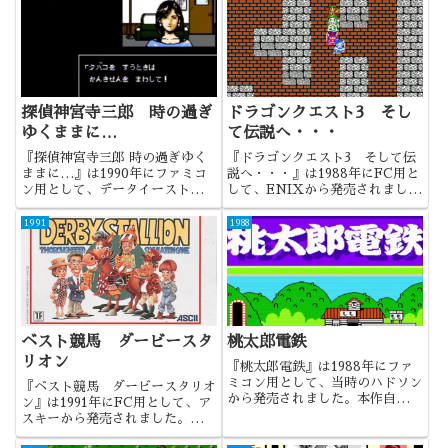
探偵神宮寺三郎 時の過ぎ
ドラゴンクエスト3 そし
ゆくままに…
て伝説へ・・・
『探偵神宮寺三郎 時の過ぎゆく
『ドラゴンクエスト3 そして伝
ままに…』は1990年にファミコ
説へ・・・』は1988年にFC用と
ン用として、データイーストから
して、ENIXから発売されまし
発売されました。神宮寺三郎シリ
た。日本で一番有名なRPGっ
ーズ4作目。何の因果か、ディス
て、今でもこの作品なのでしょう
1991
1988
ク→ＦＣ→ディスク→ＦＣと交互
か。FCどころかSFCも知らない
に発売されています。以後はＰＳ
世代が増えてきてますからね、最
時代まで間がありますので、初...
近のことはよくわかりません...
ベスト競馬 ダービースタ
桃太郎電鉄
リオン
『桃太郎電鉄』は1988年にファ
ミコン用として、当時のハドソン
『ベスト競馬 ダービースタリオ
から発売されました。本作自体は
ン』は1991年にFC用として、ア
かなり古いですが、その後もシリ
スキーから発売されました。競走
ーズ化されているので、知ってい
馬調教SLGの元祖として有名
る人も多いでしょう。当時は、桃