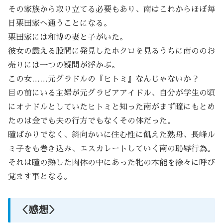
その家族から取り立てる必要もあり、南はこれからほぼ毎
日栗田家へ通うことになる。
栗田家には和博の妻と子がいた。
彼女の震える股間に発見したホクロを見るうちに南ののお
売りには一つの疑問が浮かぶ。
この女……元グラドルの『ヒトミ』なんじゃないか？
目の前にいる主婦が元グラビアアイドル、自分が学生の頃
にオナドルとしていたヒトミと知った南がまず瞳にもとめ
たのは金でも夫の行方でもなくその体だった。
瞳ばかりでなく、斜向かいに住む性に飢えた熟母、長峰ル
ミ子をも巻き込み、エスカレートしていく南の恥辱行為。
それは瞳の熟した肉体の中にあった牝の本能を徐々に呼び
覚ます事となる。
＜感想＞