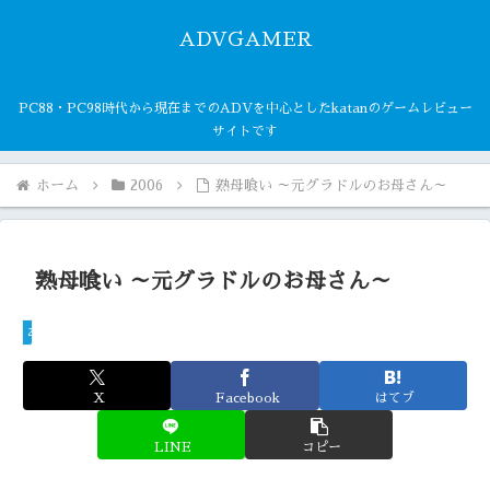
ADVGAMER
PC88・PC98時代から現在までのADVを中心としたkatanのゲームレビュー
サイトです
ホーム
2006
熟母喰い ～元グラドルのお母さん～
熟母喰い ～元グラドルのお母さん～
2006
X
Facebook
はてブ
LINE
コピー