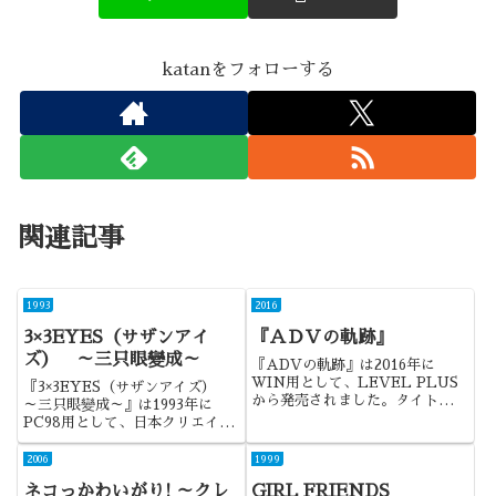
katanをフォローする
関連記事
1993
2016
3×3EYES（サザンアイ
『ＡＤＶの軌跡』
ズ） ～三只眼變成～
『ADVの軌跡』は2016年に
WIN用として、LEVEL PLUS
『3×3EYES（サザンアイズ）
から発売されました。タイトルに
～三只眼變成～』は1993年に
あるようにADVの歴史を振り返
PC98用として、日本クリエイト
ったものですが、全体ではなく
から発売されました。原作の漫画
80年代のADVを扱った作品でし
が大好きだったんですよね。
2006
1999
たね。
ネコっかわいがり! ～クレ
GIRL FRIENDS