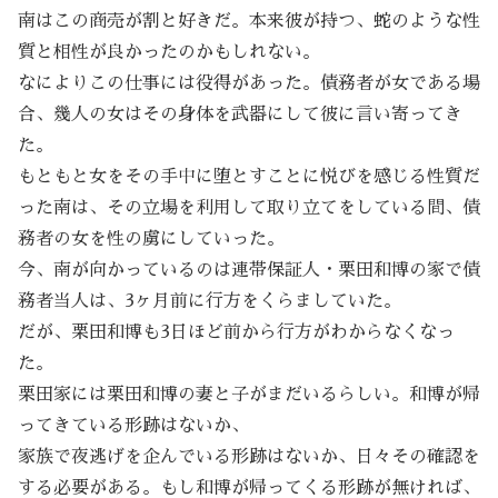
南はこの商売が割と好きだ。本来彼が持つ、蛇のような性
質と相性が良かったのかもしれない。
なによりこの仕事には役得があった。債務者が女である場
合、幾人の女はその身体を武器にして彼に言い寄ってき
た。
もともと女をその手中に堕とすことに悦びを感じる性質だ
った南は、その立場を利用して取り立てをしている間、債
務者の女を性の虜にしていった。
今、南が向かっているのは連帯保証人・栗田和博の家で債
務者当人は、3ヶ月前に行方をくらましていた。
だが、栗田和博も3日ほど前から行方がわからなくなっ
た。
栗田家には栗田和博の妻と子がまだいるらしい。和博が帰
ってきている形跡はないか、
家族で夜逃げを企んでいる形跡はないか、日々その確認を
する必要がある。もし和博が帰ってくる形跡が無ければ、