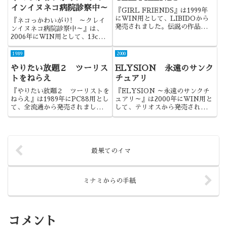
インイヌネコ病院診察中～
『GIRL FRIENDS』は1999年
にWIN用として、LIBIDOから
『ネコっかわいがり! ～クレイ
発売されました。伝説の作品、
ンイヌネコ病院診察中～』は、
『LIBIDO7』の後継的な作品で
2006年にWIN用として、13cm
すね。
から発売されました。萌えから鬱
へ。落差の激しい作品でしたね。
1989
2000
やりたい放題２ ツーリス
ELYSION 永遠のサンク
トをねらえ
チュアリ
『やりたい放題２ ツーリストを
『ELYSION ～永遠のサンクチ
ねらえ』は1989年にPC88用とし
ュアリ～』は2000年にWIN用と
て、全流通から発売されました。
して、テリオスから発売されまし
やりたい放題シリーズの第2弾で
た。美麗なCGと、豊富な薀蓄、
すね。全国各地に飛び回り、そこ
そして何よりメイドへの愛とこだ
で出会った少女をナンパする作品
わりの感じられた作品でした。
でした。
最果てのイマ
ミナミからの手紙
コメント