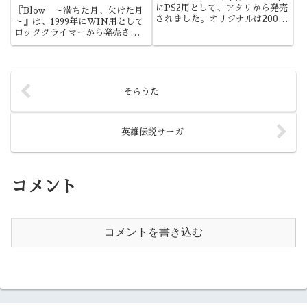
にPS2用として、アタリから発売
『Blow ～満ちた月、欠けた月
されました。オリジナルは2005
～』は、1999年にWIN用として
年の発売で、本作はその日本語移
ロッククライマーから発売されま
植版になります。ちなみに、北米
した。主観的には、かなり好きな
版はタイトルが『Indigo
作品でしたね。こういう作品がま
Prophecy』に変更されていま
たプレイしたいものです。
す。
そらうた
英雄伝説サーガ
コメント
コメントを書き込む