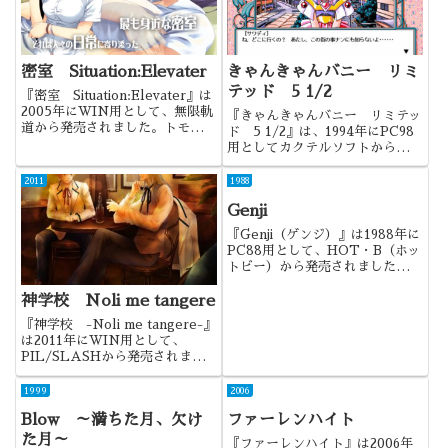
密室 Situation:Elevater
きゃんきゃんバニー リミ
テッド 5 1/2
『密室 Situation:Elevater』は
2005年にWIN用として、無限軌
『きゃんきゃんバニー リミテッ
道から発売されました。トモセシ
ド 5 1/2』は、1994年にPC98
ュンサク絵でのAEアニメは破壊
用としてカクテルソフトから発売
力がありましたね。
されました。シリーズ6番目の作
品。ただ、価格的にも位置付け的
2011
1988
にもファンディスク的側面が強
Genji
く、タイトル名には6ではなく5
1/2（５と２分の１...
『Genji（ゲンジ）』は1988年に
PC88用として、HOT・B（ホッ
トビー）から発売されました。
『DNA』でストーリーものとし
て楽しめるアダルトゲームを作っ
神学校 Noli me tangere
たHOT・B。その次となる本作
『神学校 -Noli me tangere-』
は、タイトルにあるように源氏物
は2011年にWIN用として、
語をモチーフにしてい...
PIL/SLASHから発売されまし
た。ストーリーもボリュームも満
足な作品で、BLゲーでは一番テ
1999
2006
キストを楽しめた作品かもしれま
Blow ～満ちた月、欠け
ファーレンハイト
せんね。
た月～
『ファーレンハイト』は2006年