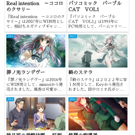
Real intention ～ココロ
パソコミック パープル
のクサリ～
CAT VOL1
『Real intention ～ココロのク
『パソコミック パープル
サリ～』は2007年にWIN用とし
CAT VOL1』は1993年に
て、相討ちネガティブギャングか
PC98用として、パームツリーソ
ら発売されました。とにかくCG
フトから発売されました。パソコ
枚数の多い作品でした。
ミックと称して登場したシリーズ
2016
2022
の第1弾になります。
罪ノ光ランデヴー
終のステラ
『罪ノ光ランデヴー』は2016年
『終のステラ』は２０２２年にＷ
にWIN用として、minoriから発
ＩＮ用として、Keyから発売さ
売されました。風香は可愛かった
れました。田中ロミオ氏がシナリ
ですね。
オを手がけた、ロープライスの一
般向けノベルゲーになります。
2014
2016