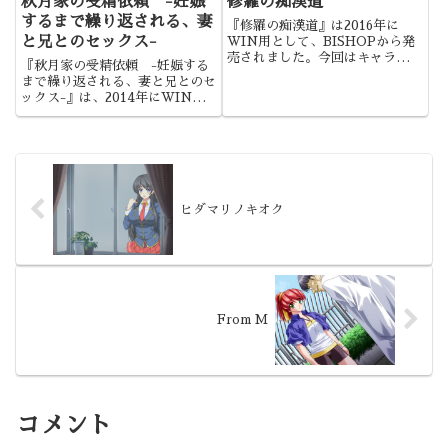
秋月家の受精依頼 -妊娠
修羅の痴漢道
するまで繰り返される、妻
『修羅の痴漢道』は2016年に
と兄とのセックス-
WIN用として、BISHOPから発
売されました。今回はキャラデザ
『秋月家の受精依頼 -妊娠する
は良かったですね。
まで繰り返される、妻と兄とのセ
ックス-』は、2014年にWIN用
として、Past Gadgetから発売
されました。シナリオ付同人CG
集で人気のPast Gadgetによ
る、久しぶりのADVになりま
す。
ヒダマリノキオク
From M
コメント