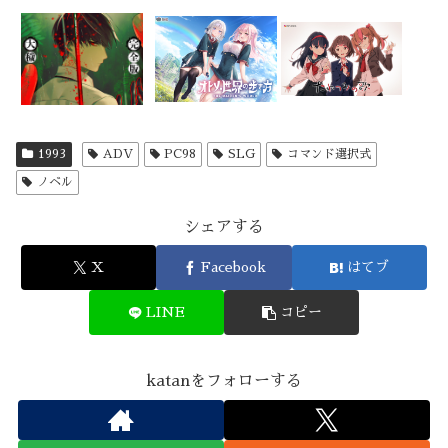
1993
ADV
PC98
SLG
コマンド選択式
ノベル
シェアする
X
Facebook
はてブ
LINE
コピー
katanをフォローする