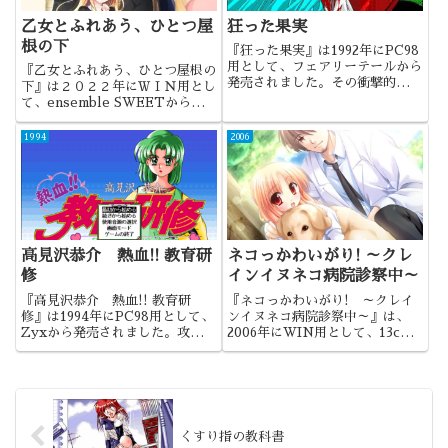
乙女とふれあう、ひとつ屋
狂った果実
根の下
『狂った果実』は1992年にPC98
用として、フェアリーテールから
『乙女とふれあう、ひとつ屋根の
発売されました。その衝撃的な展
下』は２０２２年にＷＩＮ用とし
開とグラフィック、何より優れた
て、ensemble SWEETから発
テキストにより話題となった作品
売されました。女装ゲーというこ
でしたね。
とで注目した作品でした。
1994
2006
高見沢恭介 熱血!! 教育研
ネコっかわいがり! ～クレ
修
インイヌネコ病院診察中～
『高見沢恭介 熱血!! 教育研
『ネコっかわいがり! ～クレイ
修』は1994年にPC98用として、
ンイヌネコ病院診察中～』は、
Zyxから発売されました。攻略可
2006年にWIN用として、13cm
能キャラ24人は当時最多かそれ
から発売されました。萌えから鬱
に準ずるくらいに多かったので
へ。落差の激しい作品でしたね。
は。
くすり指の教科書