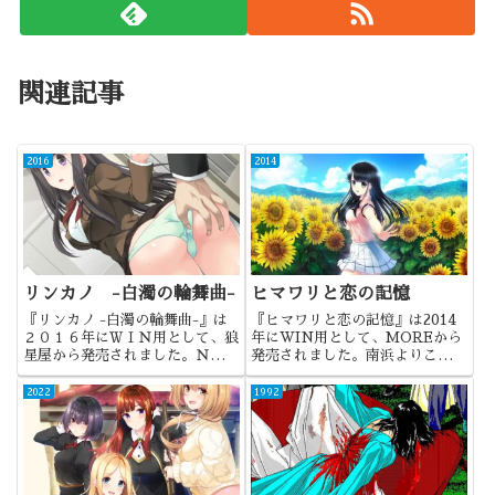
関連記事
2016
2014
リンカノ -白濁の輪舞曲-
ヒマワリと恋の記憶
『リンカノ -白濁の輪舞曲-』は
『ヒマワリと恋の記憶』は2014
２０１６年にＷＩＮ用として、狼
年にWIN用として、MOREから
星屋から発売されました。ＮＴＲ
発売されました。南浜よりこ氏が
でもあるけれど、むしろ輪姦特化
メイン原画となったのはこれが初
の作品ですね。
ですかね。グラフィックの印象的
2022
1992
な作品でした。