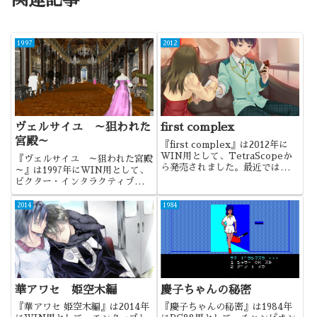
1997
2012
ヴェルサイユ ～狙われた
first complex
宮殿～
『first complex』は2012年に
WIN用として、TetraScopeか
『ヴェルサイユ ～狙われた宮殿
ら発売されました。最近では『私
～』は1997年にWIN用として、
のリアルは充実しすぎている』が
ビクター・インタラクティブ・ソ
話題になった、同サークルの最初
フトウェアから発売されました。
の作品になります。
ヴェルサイユ宮殿を題材にした
2014
1984
MYST系のADVであり、360度
見渡せるCGが圧巻の作品でし
た。
華アワセ 姫空木編
慶子ちゃんの秘密
『華アワセ 姫空木編』は2014年
『慶子ちゃんの秘密』は1984年