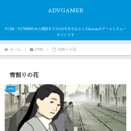
ADVGAMER
PC88・PC98時代から現在までのADVを中心としたkatanのゲームレビュー
サイトです
ホーム
1998
雪割りの花
雪割りの花
1998