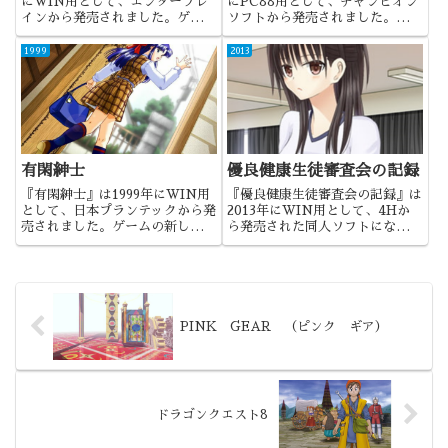
にWIN用として、エンターブレ
にPC88用として、チャンピオン
インから発売されました。ゲーム
ソフトから発売されました。失踪
つきムックとして発売された、
してしまった家庭教師の慶子ちゃ
「華アワセ」シリーズの2作目に
んを探すという作品でしたね。
1999
2013
なります。
有閑紳士
優良健康生徒審査会の記録
『有閑紳士』は1999年にWIN用
『優良健康生徒審査会の記録』は
として、日本プランテックから発
2013年にWIN用として、4Hか
売されました。ゲームの新しい発
ら発売された同人ソフトになりま
売形式。試みとしては面白かった
す。こっちのシリーズの方は初プ
だけに、定着しなかったのが悔や
レイでしたが、相変わらず凄い設
まれましたね。
定ですね。
PINK GEAR （ピンク ギア）
ドラゴンクエスト8