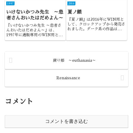
ゲームはもう1本見たかったな
らしく仕上げた作品でしたね。
1997
2016
と。たまに懐かしくなるゲームで
いけないかつみ先生 ～患
夏ノ鎖
すね。
者さんおいたはだめよん～
『夏ノ鎖』は2016年にWIN用と
して、クロックアップから発売さ
『いけないかつみ先生 ～患者さ
れました。ダーク系の作品は久し
んおいたはだめよん～』は、
ぶりだなということで、興味を持
1997年に通販専用のWIN用とし
った作品でしたね。
て、アリスソフトから発売されま
した。『鬼畜王ランス』の次にア
リスソフトから発売された新作で
あり、会員向けの通販専用作品で
した。
腐り姫 ～euthanasia～
Renaissance
コメント
コメントを書き込む