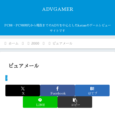
ADVGAMER
PC88・PC98時代から現在までのADVを中心としたkatanのゲームレビュー
サイトです
ホーム
2000
ピュアメール
ピュアメール
2000
X
Facebook
はてブ
LINE
コピー