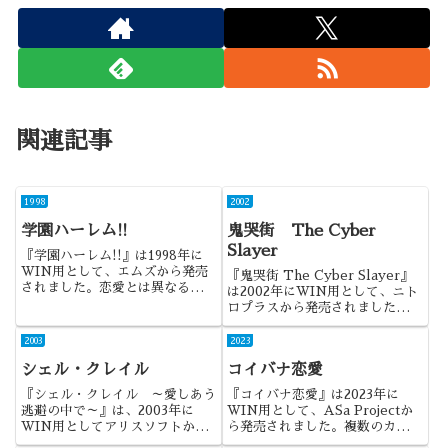
関連記事
1998
2002
学園ハーレム!!
鬼哭街 The Cyber
Slayer
『学園ハーレム!!』は1998年に
WIN用として、エムズから発売
『鬼哭街 The Cyber Slayer』
されました。恋愛とは異なる純愛
は2002年にWIN用として、ニト
としての方向性の模索となるので
ロプラスから発売されました。虚
しょうか。タイトルの反対のよう
淵さんの作るバトルものというこ
な作品でした。
とで、ファンなら買っても構わな
2003
2023
いかと・・・って感じでしょう
シェル・クレイル
コイバナ恋愛
か。
『シェル・クレイル ～愛しあう
『コイバナ恋愛』は2023年に
逃避の中で～』は、2003年に
WIN用として、ASa Projectか
WIN用としてアリスソフトから
ら発売されました。複数のカップ
発売されました。このライターの
ルが登場しつつも、ASa Project