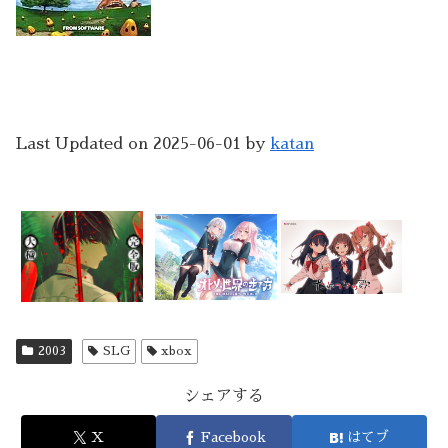
Last Updated on 2025-06-01 by
katan
2003
SLG
xbox
シェアする
X
Facebook
はてブ