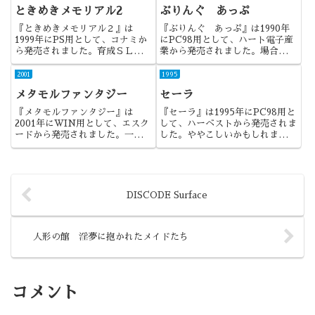
り、他方で音声が付いたことで、
ります。
ときめきメモリアル2
ぶりんぐ あっぷ
より、万人向けになった作品でし
た。
『ときめきメモリアル２』は
『ぶりんぐ あっぷ』は1990年
1999年にPS用として、コナミか
にPC98用として、ハート電子産
ら発売されました。育成ＳＬＧの
業から発売されました。場合によ
金字塔『ときめきメモリアル』の
っては元祖育成SLGと言われた
続編ですね。ヒロインが名前を呼
かもしれない、ちょっとした違い
2001
1995
んでくれるシステムには驚かされ
が後に大きな違いを生んだ作品で
メタモルファンタジー
セーラ
たものです。
した。
『メタモルファンタジー』は
『セーラ』は1995年にPC98用と
2001年にWIN用として、エスク
して、ハーベストから発売されま
ードから発売されました。一般層
した。ややこしいかもしれません
受けという観点からは、同ブラン
が、18禁の育成SLGでした。
ドの出世作となった作品になるで
しょうか。
DISCODE Surface
人形の館 淫夢に抱かれたメイドたち
コメント