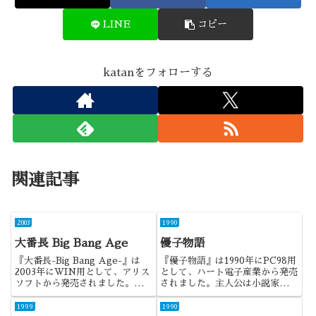
LINE
コピー
katanをフォローする
関連記事
2003
1990
大番長 Big Bang Age
優子物語
『大番長-Big Bang Age-』は
『優子物語』は1990年にPC98用
2003年にWIN用として、アリス
として、ハート電子産業から発売
ソフトから発売されました。大～
されました。主人公は小説家であ
シリーズの2作目になります。前
り、弟子入りしてきた優子を官能
作から経営色と陵辱要素がなくな
小説家として育てるのが目的とな
1999
1990