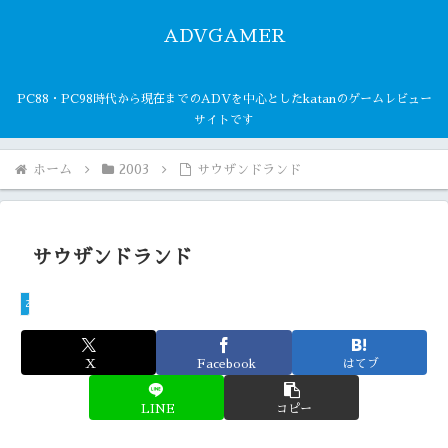
ADVGAMER
PC88・PC98時代から現在までのADVを中心としたkatanのゲームレビュー
サイトです
ホーム
2003
サウザンドランド
サウザンドランド
2003
X
Facebook
はてブ
LINE
コピー