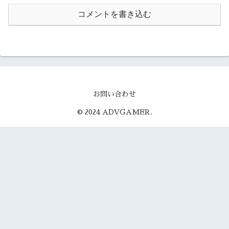
コメントを書き込む
お問い合わせ
© 2024 ADVGAMER.