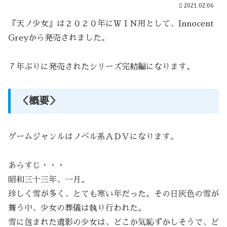
2021.02.06
『天ノ少女』は２０２０年にＷＩＮ用として、Innocent
Greyから発売されました。
７年ぶりに発売されたシリーズ完結編になります。
＜概要＞
ゲームジャンルはノベル系ＡＤＶになります。
あらすじ・・・
昭和三十三年、一月。
珍しく雪が多く、とても寒い年だった。その日灰色の雪が
舞う中、少女の葬儀は執り行われた。
雪に包まれた遺影の少女は、どこか気恥ずかしそうで、ど