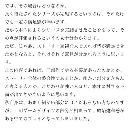
では、その場合はどうなのか。
長く待たされたシリーズが完結するというのは、それだけ
でも一定の満足感が伴います。
だから本作によりシリーズを完結させたことをもって、そ
の点が評価されるというのも十分わかります。
ただ、じゃあ、ストーリー重視な人であれば皆が満足でき
たかとなると、それはそれで意見が分かれるように思いま
す。
この内容であれば、三部作でやる必要があったのかとか、
ストーリー全体の整合性であるとか、細かい部分をきちん
と考える人とか、こだわりが強い人ほど、本作に対する不
満が出てきやすいように思います。
私自身は、あまり細かい部分にはこだわらない方なのです
が、上記ゲームデザインの部分と相まって、終始違和感が
ある中でのプレイとなってしまいました。