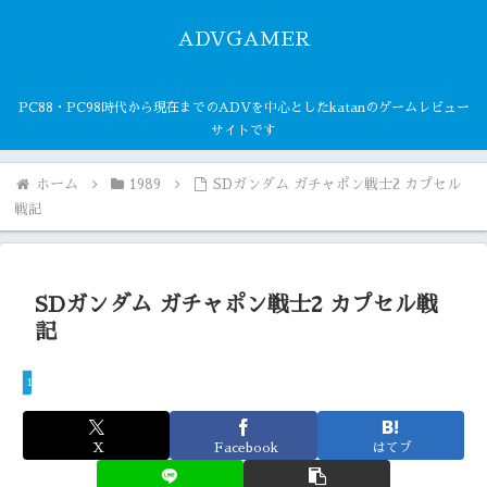
ADVGAMER
PC88・PC98時代から現在までのADVを中心としたkatanのゲームレビュー
サイトです
ホーム
1989
SDガンダム ガチャポン戦士2 カプセル
戦記
SDガンダム ガチャポン戦士2 カプセル戦
記
1989
X
Facebook
はてブ