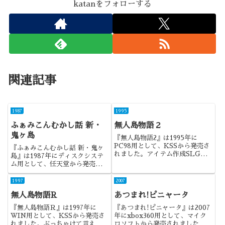
katanをフォローする
関連記事
1987
1995
ふぁみこんむかし話 新・
無人島物語２
鬼ヶ島
『無人島物語2』は1995年に
PC98用として、KSSから発売さ
『ふぁみこんむかし話 新・鬼ヶ
れました。アイテム作成SLGシ
島』は1987年にディスクシステ
リーズの2作目になります。
ム用として、任天堂から発売され
ました。ザッピングシステムを用
いつつ、日本の昔話を題材にし
1997
2007
た、個性的な作品でしたね。
無人島物語R
あつまれ!ピニャータ
『無人島物語Ｒ』は1997年に
『あつまれ!ピニャータ』は2007
WIN用として、KSSから発売さ
年にxbox360用として、マイク
れました。ぶっちゃけて言えば、
ロソフトから発売されました。オ