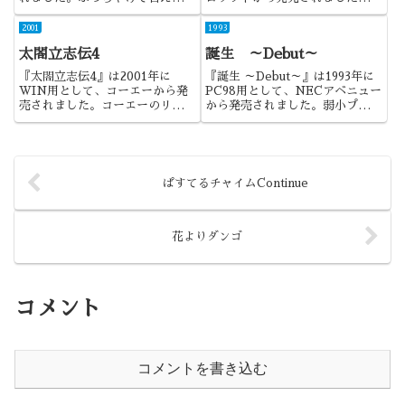
無人島物語のギャルゲー版です
リジナルは海外で2006年に発売
ね。やってるとお腹のすく作品で
され、正式な日本語移植版は
2001
1993
した。
2007年の発売になります。
太閤立志伝4
誕生 ～Debut～
『太閤立志伝4』は2001年に
『誕生 ～Debut～』は1993年に
WIN用として、コーエーから発
PC98用として、NECアベニュー
売されました。コーエーのリコエ
から発売されました。弱小プロダ
イションゲームである太閤立志伝
クション所属のアイドル3人をト
シリーズの4作目にして、シリー
ップスターに育て上げるという作
ズ最高傑作といったところでしょ
品でしたね。
うか。
ぱすてるチャイムContinue
花よりダンゴ
コメント
コメントを書き込む