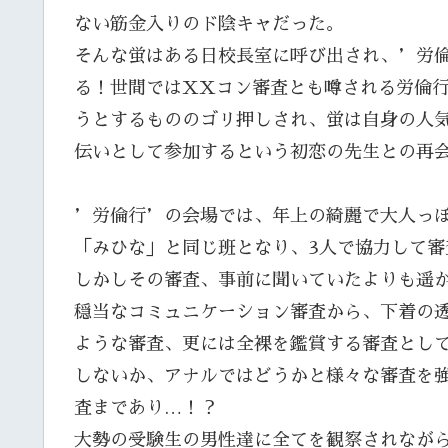
ない筋金入りのド陰キャだった。
そんな蛍はある日校長室に呼び出され、’労
る！世間ではXXコン審査とも噂される労倫
うとするもののゴリ押しされ、蛍は自身の人
伝いとして参加するという初恋の先生との再
’労倫行’の会場では、年上の綺麗で大人っ
「みひな」と同じ班となり、3人で協力して審
しかしその審査、事前に聞いていたよりも遥
穏当なコミュニケーション審査から、下着の
ような審査、更には全裸を鑑賞する審査とし
しないか、アナルではどうかと様々な審査を
査まであり…！？
大勢の受験生の男性達に全てを観察されなが