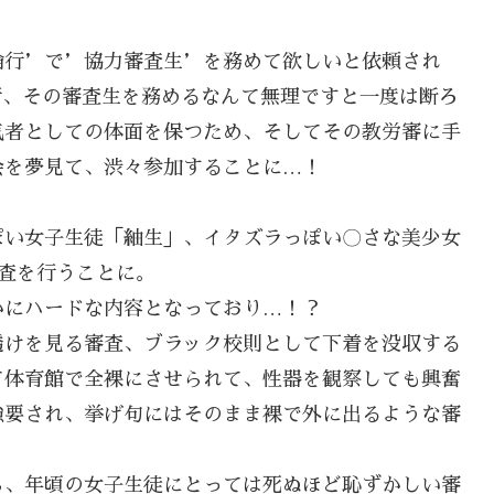
倫行’で’協力審査生’を務めて欲しいと依頼され
行、その審査生を務めるなんて無理ですと一度は断ろ
気者としての体面を保つため、そしてその教労審に手
会を夢見て、渋々参加することに…！
ぽい女子生徒「紬生」、イタズラっぽい〇さな美少女
査を行うことに。
かにハードな内容となっており…！？
透けを見る審査、ブラック校則として下着を没収する
て体育館で全裸にさせられて、性器を観察しても興奮
強要され、挙げ句にはそのまま裸で外に出るような審
ら、年頃の女子生徒にとっては死ぬほど恥ずかしい審