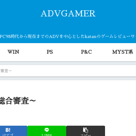
ADVGAMER
・PC98時代から現在までのADVを中心としたkatanのゲームレビュー
WIN
PS
P&C
MYST系
合審査～
総合審査～
はてブ
LINE
コピー