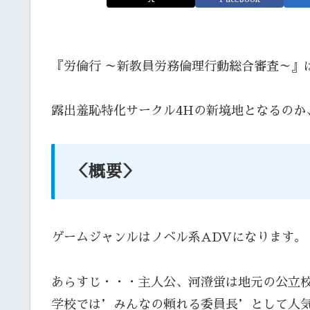
『労倫行 ～新教員労務倫理行動総合審査～』は
露出羞恥特化サークル4Hの新境地となるのか
＜概要＞
ゲームジャンルはノベル系ADVになります。
あらすじ・・・主人公、河澄蛍は地元の公立
学校では’みんなの頼れる委員長’として人