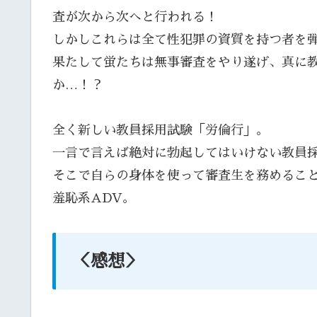
査が次から次へと行われる！
しかしこれらは全て性犯罪の資質を持つ者を
果たして蛍たちは無事審査をやり遂げ、真に
か…！？
全く新しい教員採用試験「労倫行」。
一言で言えば絶対に勃起してはいけない教員
そこで自らの身体を使って審査生を務めるこ
羞恥系ADV。
＜感想＞