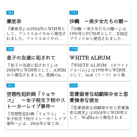
2004
1991
瀬里奈
沙織 ～美少女たちの館～
『瀬里奈』は2004年にWIN用と
『沙織 ～美少女たちの館～』は
して、アトリエかぐやから発売さ
1991年にPC98用として、X指定
れました。アトリエかぐやの代表
ブランドから発売されました。い
作としても名高い作品でしたね。
わゆる「沙織事件」のきっかけに
なったゲームですね。その意味で
2008
1998
は、とても有名な作品なのでしょ
息子の友達に犯されて
WHITE ALBUM
う。
『息子の友達に犯されて』は
『WHITE ALBUM (ホワイト
2008年にWIN用として、ANIM
アルバム)』は1998年にWIN用
から発売されました。原画のnon
として、leaf（リーフ）から発売
さんの絵が特徴的な、ＮＴＲ作品
されました。ブランド前作から方
でした。
向性を変えようとした姿勢は好印
2016
2024
象でしたが、特にシステム面で、
空想性犯計画「リョウ
恋愛弱者な幼馴染少女と恋
やや空回りに終わってしまった感
が否めない作品で...
コ」 ～女子校生下校中ス
愛強者な彼女
トーカーレイプ事件～
『恋愛弱者な幼馴染少女と恋愛強
者な彼女』は2024年にWIN用と
『空想性犯計画「リョウコ」 ～
して、Waffleから発売されまし
女子校生下校中ストーカーレイプ
た。幼馴染と彼女との三角関係を
事件～』は、2016年にＷＩＮ用
扱った作品でしたね。
として、GIRL SCOREから発売
されました。待望の新作ではあっ