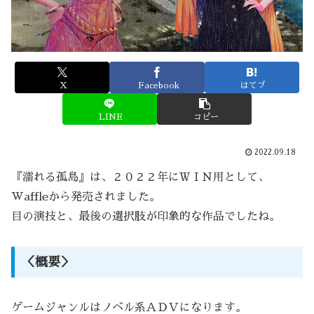
X
Facebook
はてブ
LINE
コピー
2022.09.18
『濡れる孤島』は、２０２２年にＷＩＮ用として、
Waffleから発売されました。
目の演技と、最後の選択肢が印象的な作品でしたね。
＜概要＞
ゲームジャンルはノベル系ＡＤＶになります。