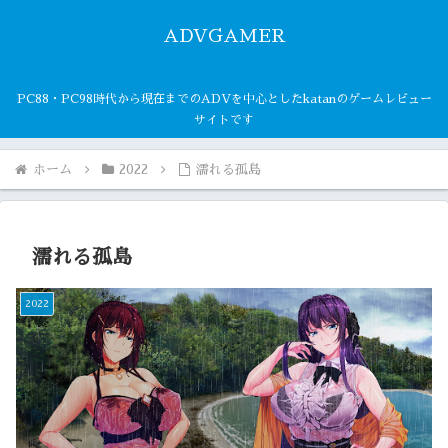
ADVGAMER
PC88・PC98時代から現在までのADVを中心としたkatanのゲームレビュー
サイトです
ホーム
2022
濡れる孤島
濡れる孤島
2022