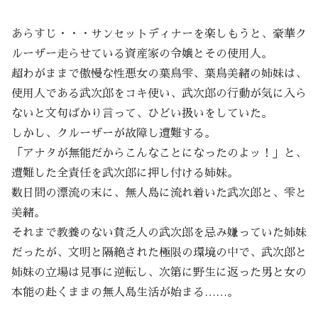
あらすじ・・・サンセットディナーを楽しもうと、豪華ク
ルーザー走らせている資産家の令嬢とその使用人。
超わがままで傲慢な性悪女の葉鳥雫、葉鳥美緒の姉妹は、
使用人である武次郎をコキ使い、武次郎の行動が気に入ら
ないと文句ばかり言って、ひどい扱いをしていた。
しかし、クルーザーが故障し遭難する。
「アナタが無能だからこんなことになったのよッ！」と、
遭難した全責任を武次郎に押し付ける姉妹。
数日間の漂流の末に、無人島に流れ着いた武次郎と、雫と
美緒。
それまで教養のない貧乏人の武次郎を忌み嫌っていた姉妹
だったが、文明と隔絶された極限の環境の中で、武次郎と
姉妹の立場は見事に逆転し、次第に野生に返った男と女の
本能の赴くままの無人島生活が始まる……。