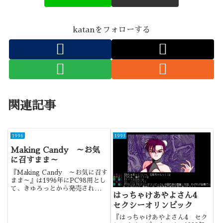
katanをフォローする
関連記事
1996
1993
Making Candy ～お気
に召すまま～
『Making Candy ～お気に召す
まま～』は1996年にPC98用とし
て、きゅろっとから発売されまし
はっちゃけあやよさん4
た。ブランド第2弾で、今作は普
通の女の子との同棲生活です。同
セクシーオリンピック
系統の作品の中でも、バランスの
『はっちゃけあやよさん4 セク
良い作品でしたね。