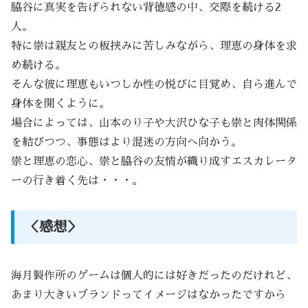
脇谷に真実を告げられない背徳感の中、交際を続ける2
人。
特に崇は親友との板挟みに苦しみながら、理恵の身体を求
め続ける。
そんな彼に理恵もいつしか性の悦びに目覚め、自ら進んで
身体を開くように。
場合によっては、山本のり子や大沢ひな子も崇と肉体関係
を結びつつ、事態はより混迷の方向へ向かう。
崇と理恵の恋心、崇と脇谷の友情が織り成すエスカレータ
ーの行き着く先は・・・。
＜感想＞
海月製作所のゲームは個人的には好きだったのだけれど、
あまり大きいブランドってイメージはなかったですから