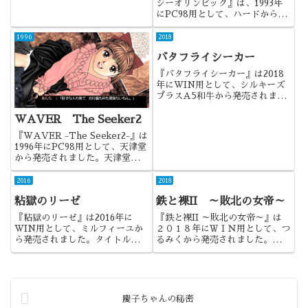
シーオリンピック』は、1993年
にPC98用として、ハードから発
売されました。有名なはっちゃけ
あやよさんシリーズの第4弾です
1996
2018
が、当初は3で完結したとも思わ
バタフライシーカー
れていたので、いつ出たんだコ
レ？ってな雰囲気もあった作品...
『バタフライシーカー』は2018
年にWIN用として、シルキーズ
プラスA5和牛から発売されまし
た。グラフィックは良さそうに見
えたのですが・・・
WAVER The Seeker2
『WAVER -The Seeker2-』は
1996年にPC98用として、天津堂
から発売されました。天津堂が流
行の館モノを作ったらこうなった
って作品ですね。
2016
2018
粘獄のリーゼ
鉄と裸II ～敗北の女帝～
『粘獄のリーゼ』は2016年に
『鉄と裸II ～敗北の女帝～』は
WIN用として、ミルフィーユか
２０１８年にＷＩＮ用として、つ
ら発売されました。タイトルから
るみくから発売されました。シリ
も何となく想像できるかもしれな
ーズ第２弾になります。
いけれど、粘液と触手に特化した
作品でした。
慶子ちゃんの秘密