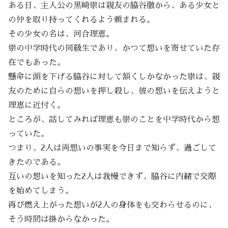
ある日、主人公の黒崎崇は親友の脇谷徹から、ある少女と
の仲を取り持ってくれるよう頼まれる。
その少女の名は、河合理恵。
崇の中学時代の同級生であり、かつて想いを寄せていた存
在でもあった。
懸命に頭を下げる脇谷に対して頷くしかなかった崇は、親
友のために自らの想いを押し殺し、彼の想いを伝えようと
理恵に近付く。
ところが、話してみれば理恵も崇のことを中学時代から想
っていた。
つまり、2人は両想いの事実を今日まで知らず、過ごして
きたのである。
互いの想いを知った2人は我慢できず、脇谷に内緒で交際
を始めてしまう。
再び燃え上がった想いが2人の身体をも交わらせるのに、
そう時間は掛からなかった。