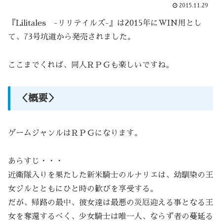
2015.11.29
『Lilitales -リリテイルズ-』は2015年にWIN用とし
て、73号坑道から発売されました。
ここまでくれば、同人ＲＰＧも楽しいですね。
＜概要＞
ゲームジャンルはＲＰＧになります。
あらすじ・・・
近衛隊入りを果たした新米騎士のルナリエは、幼馴染の王
女ジルとともにひと時の歓びを享受する。
だが、帰路の最中、彼女達は最悪の災厄迎える事となる王
女を奪還するべく、少女騎士は唯一人、ならず者の蔓延る