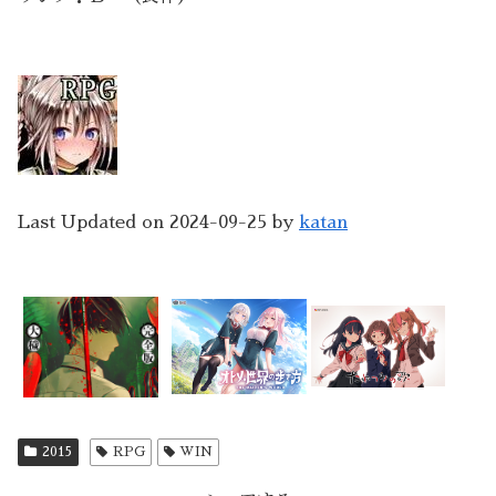
Last Updated on 2024-09-25 by
katan
2015
RPG
WIN