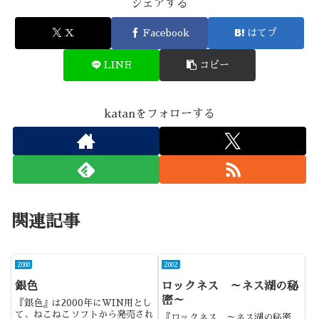
シェアする
X
Facebook
はてブ
LINE
コピー
katanをフォローする
関連記事
2000
2002
銀色
ロックネス ～ネス湖の秘
密～
『銀色』は2000年にWIN用とし
て、ねこねこソフトから発売され
『ロックネス ～ネス湖の秘密