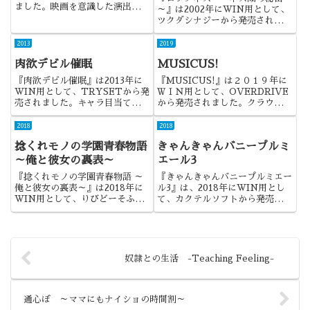
ました。映画を意識した演出重視
～』は2002年にWIN用として、
作品の泣きゲーとして話題になっ
ツクダシナジーから発売されまし
た作品でしたね。
た。オリジナルは2001年に
Dreamcatcherから発売された、
2013
2019
『THE CAMERON FILES
肉欲デビル催眠
MUSICUS!
SECRET AT LOCH NESS』
に...
『肉欲デビル催眠』は2013年に
『MUSICUS!』は２０１９年に
WIN用として、TRYSETから発
ＷＩＮ用として、OVERDRIVE
売されました。キャラ目当てだっ
から発売されました。クラウドフ
たのですが、最後は何とも不思議
ァンディングで話題になった作品
な感じでしたね。
でしたね。
2018
2018
捻くれモノの学園青春物語
きゃんきゃんバニープルミ
～俺と彼女の裏表～
エール3
『捻くれモノの学園青春物語 ～
『きゃんきゃんバニープルミエー
俺と彼女の裏表～』は2018年に
ル3』は、2018年にWIN用とし
WIN用として、りびどーそふと
て、カクテルソフトから発売され
から発売されました。某ラノベに
ました。ある意味、ランス10以
似ていることや、複数ライターな
上に驚かされた続編ですよね。
どで、悪い意味で話題性のあった
作品でしたね。
奴隷との生活 -Teaching Feeling-
通心ぼ ～ママにもナイショの時間割～