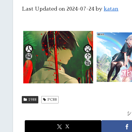
Last Updated on 2024-07-24 by
katan
1988
PC88
シ
X