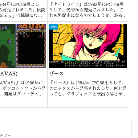
984年にPC88用とし
『ナイトライフ』は1982年にPC-88用
ら発売されました。伝説
として、光栄から発売されました。 こ
Emmy』の続編になり
れも黒歴史になるのでしょうか。ある意
味極めて真面目なソフトなんですけど
ね。
1984
AVAS)
ザース
VAS)』は1988年に
『ザース』は1984年にPC88用として、
て、ポプコムソフトから発
エニックスから発売されました。何と言
で、開発はグローディア
っても、グラフィックと演出の凄さが際
語家の三遊亭円丈さんが
立った作品でしたね。
けていたことでも有名な
モノ～