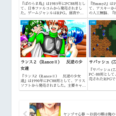
『ぱのらま島』は1983年にPC88用とし
『Emmy2』は1
て、日本ファルコムから発売されまし
て、アスキーか
た。ゲームジャンルはRPG。昼夜や時
の人工無脳、『
間の概念があるリアルタイム進行のゲー
ますね。
ムでした。
1990
1988
ランス２（RanceⅡ） 反逆の少
サバッシュ (Z
女達
『サバッシュ(ZA
PC-88用とし
『ランス2（RanceⅡ） 反逆の少女
売されたRPG
達』は1990年にPC88用として、アリス
になります。落
ソフトから発売されました。主要キャラ
シナリオを手が
の多くがここで初登場ということで、実
作品でしたね。
質的にランスシリーズはここから始まっ
たという作品でしたね。
ヤンヅマ心春 ～お前の嫁は俺の