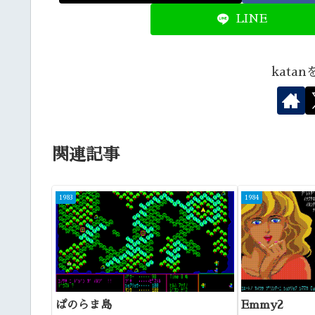
LINE
kata
関連記事
1983
1984
ぱのらま島
Emmy2