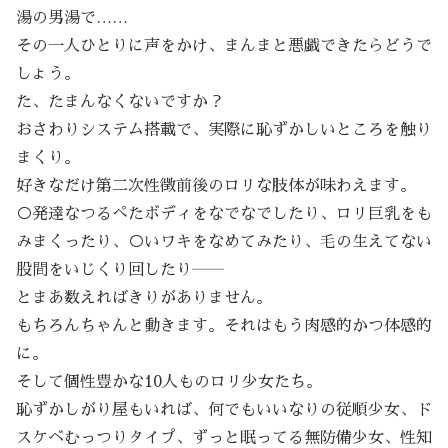
湯の男湯で……
その一人ひとりに声をかけ、まんまと悪戯できたらどうで
しょう。
た、たまんなくないですか？
おさわりシステム搭載で、実際に恥ずかしいところを触り
まくり。
好きなだけ第二次性徴前後のロリな肢体が味わえます。
○発達なつるぺたボディをなでなでしたり、ロリ巨乳をも
みまくったり、○いワキをなめてみたり、毛の生えてない
股間をいじくり回したり――
とまあ数えればきりがありません。
もちろんちゃんと動きます。それはもう肉感的かつ体感的
に。
そして個性豊かな10人ものロリ少女たち。
恥ずかしがり屋もいれば、何でもいいなりの従順少女、ド
スケベむっつりタイプ、ずっと眠ってる無防備少女、性知