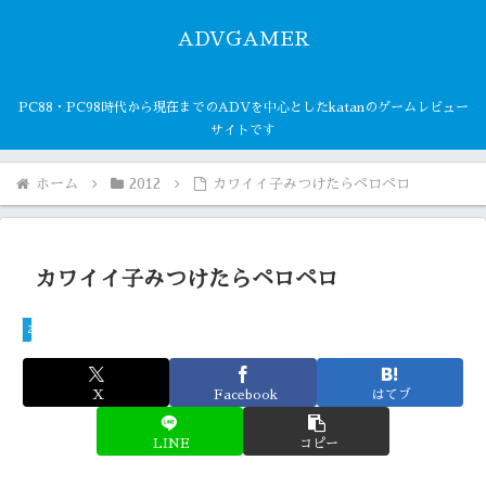
ADVGAMER
PC88・PC98時代から現在までのADVを中心としたkatanのゲームレビュー
サイトです
ホーム
2012
カワイイ子みつけたらペロペロ
カワイイ子みつけたらペロペロ
2012
X
Facebook
はてブ
LINE
コピー