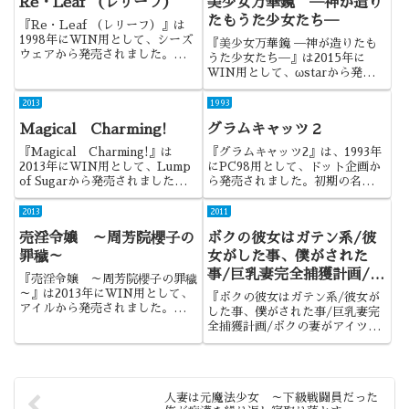
Re・Leaf （レリーフ）
美少女万華鏡 ─神が造り
たもうた少女たち─
『Re・Leaf （レリーフ）』は
1998年にWIN用として、シーズ
『美少女万華鏡 ─神が造りたも
ウェアから発売されました。過去
うた少女たち─』は2015年に
の歴史にたらればを言い出すのは
WIN用として、ωstarから発売
禁句なのかもしれませんが、それ
されました。八宝備仁さん原画の
でも言い出してしまいたくなる作
低価格シリーズ、「美少女万華
2013
1993
品でしたね。
鏡」の3作目になります。
Magical Charming!
グラムキャッツ２
『Magical Charming!』は
『グラムキャッツ2』は、1993年
2013年にWIN用として、Lump
にPC98用として、ドット企画か
of Sugarから発売されました。
ら発売されました。初期の名作と
恋愛ストラテジーADVという表
して名高い『グラムキャッツ』の
現で気になった作品でしたね。
続編になります。
2013
2011
売淫令嬢 ～周芳院櫻子の
ボクの彼女はガテン系/彼
罪穢～
女がした事、僕がされた
事/巨乳妻完全捕獲計画/ボ
『売淫令嬢 ～周芳院櫻子の罪穢
クの妻がアイツに寝取られ
～』は2013年にWIN用として、
『ボクの彼女はガテン系/彼女が
アイルから発売されました。お嬢
ました。
した事、僕がされた事/巨乳妻完
様が墜ちていく作品で、重点の置
全捕獲計画/ボクの妻がアイツに
き方次第では、化けた可能性もあ
寝取られました。』は、2011年
ったかもしれませんね。
にWIN用としてエルフから発売
されました。ゲーム情報はない
し、タイトルは不自然に長いし、
人妻は元魔法少女 ～下級戦闘員だった
しかもDMM独占販売という