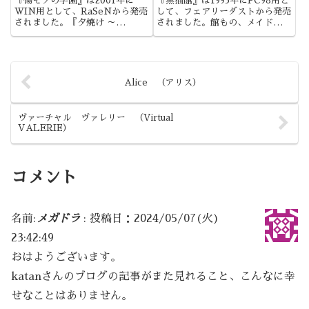
『傷モノの学園』は2001年に
『黒猫館』は1993年にPC98用と
WIN用として、RaSeNから発売
して、フェアリーダストから発売
されました。『夕焼け ～
されました。館もの、メイドもの
November～』が好きだったこ
の古典的代表作。OVAの1作目
とからプレイした作品でしたね。
と続編とをつなぐ、オリジナル作
品になります。
Alice （アリス）
ヴァーチャル ヴァレリー （Virtual
VALERIE）
コメント
名前:
メガドラ
:
投稿日：2024/05/07(火)
23:42:49
おはようございます。
katanさんのブログの記事がまた見れること、こんなに幸
せなことはありません。