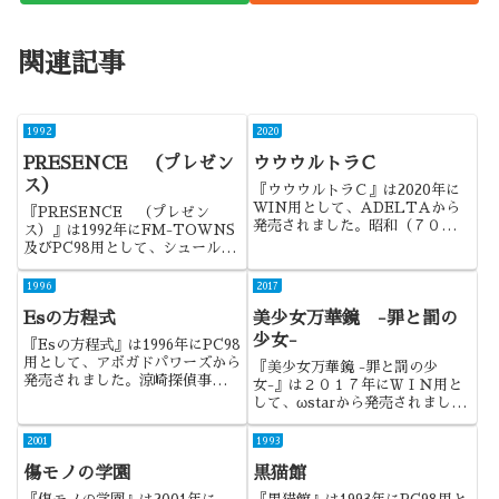
関連記事
1992
2020
PRESENCE （プレゼン
ウウウルトラＣ
ス）
『ウウウルトラＣ』は2020年に
WIN用として、ADELTAから
『PRESENCE （プレゼン
発売されました。昭和（７０年
ス）』は1992年にFM-TOWNS
代）×ヒーロー×大怪獣×ＢＬ、昭
及びPC98用として、シュールド
和アバンギャルドな怪獣ドラマ。
ウェーブから発売されました。ジ
唯一無二の世界観を、総ＣＧ枚数
ャンルはコマンド選択式のADV
1996
2017
１４００枚以上ともいわれる、圧
で、サスペンス物になります。
倒的ボリュームで彩った、珠...
Esの方程式
美少女万華鏡 -罪と罰の
『ノスタルジア1907』の続編に
なりますね。
少女-
『Esの方程式』は1996年にPC98
用として、アボガドパワーズから
『美少女万華鏡 -罪と罰の少
発売されました。涼崎探偵事務所
女-』は２０１７年にＷＩＮ用と
シリーズの第2弾ということで、
して、ωstarから発売されまし
前年に発売された『黒の断章』の
た。2年ぶりの新作。今度の舞台
続編になります。
は現代になります。
2001
1993
傷モノの学園
黒猫館