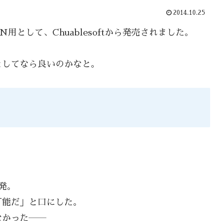
2014.10.25
用として、Chuablesoftから発売されました。
としてなら良いのかなと。
発。
可能だ」と口にした。
なかった――