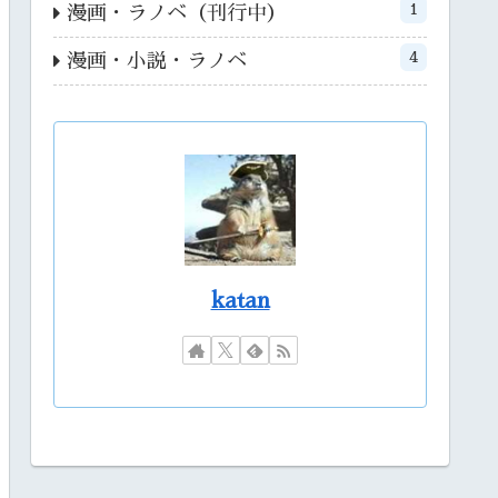
1
漫画・ラノベ（刊行中）
4
漫画・小説・ラノベ
katan