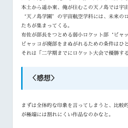
本土から遥か東、俺が住むこの天ノ島では宇
‘天ノ島学園’の宇宙航空学科には、未来の
たちが集まってくる。
有佐が部長をつとめる弱小ロケット部‘ビャ
ビャッコが廃部をまぬがれるための条件はひ
それは「二学期までにロケット大会で優勝す
＜感想＞
まずは全体的な印象を言ってしまうと、比較
が極端には割れにくい作品なのかなと。