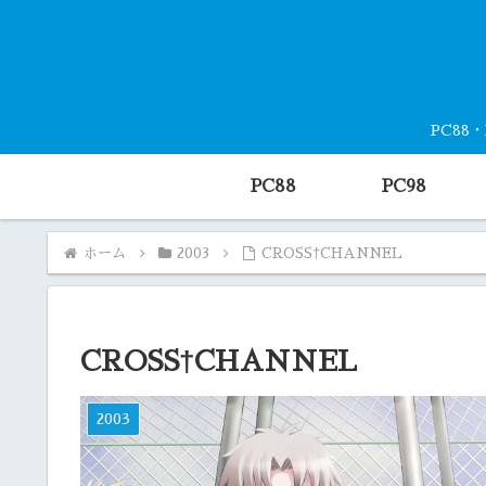
PC88
PC88
PC98
ホーム
2003
CROSS†CHANNEL
CROSS†CHANNEL
2003