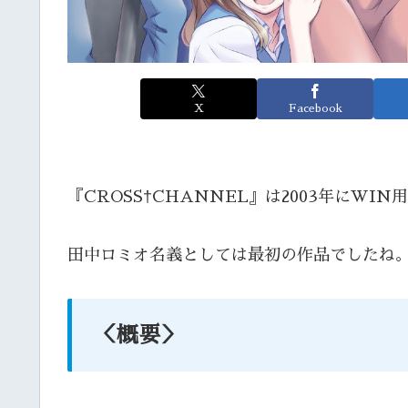
X
Facebook
『CROSS†CHANNEL』は2003年にW
田中ロミオ名義としては最初の作品でしたね
＜概要＞