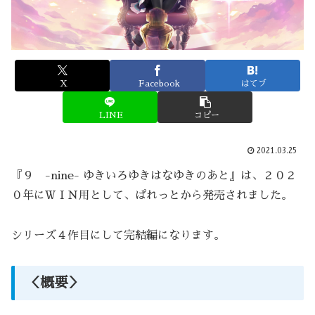
X
Facebook
はてブ
LINE
コピー
2021.03.25
『９ -nine- ゆきいろゆきはなゆきのあと』は、２０２
０年にＷＩＮ用として、ぱれっとから発売されました。
シリーズ４作目にして完結編になります。
＜概要＞