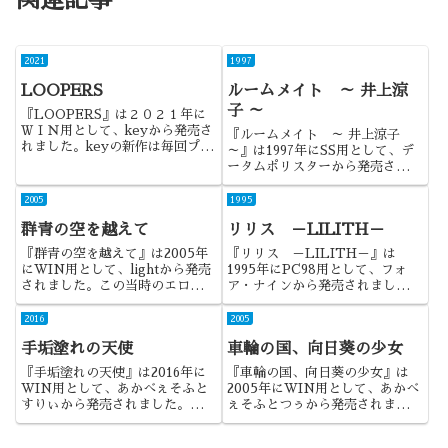
関連記事
2021
1997
LOOPERS
ルームメイト ～ 井上涼
子 ～
『LOOPERS』は２０２１年に
ＷＩＮ用として、keyから発売さ
『ルームメイト ～ 井上涼子
れました。keyの新作は毎回プレ
～』は1997年にSS用として、デ
イしているというのもあります
ータムポリスターから発売されま
が、久しぶりのキネティックノベ
した。サターンの内蔵時計機能を
ルということで注目した作品でし
利用した、コミュニケーションソ
2005
1995
た。
フトでしたね。
群青の空を越えて
リリス －LILITH－
『群青の空を越えて』は2005年
『リリス －LILITH－』は
にWIN用として、lightから発売
1995年にPC98用として、フォ
されました。この当時のエロゲで
ア・ナインから発売されました。
は珍しい架空戦記モノでしたね。
ＧＡＯＧＡＯシリーズの三峰奈緒
さんがシナリオを担当し、漫画家
2016
2005
の柴田昌弘さんが原画を担当した
手垢塗れの天使
車輪の国、向日葵の少女
伝奇作品になります。
『手垢塗れの天使』は2016年に
『車輪の国、向日葵の少女』は
WIN用として、あかべぇそふと
2005年にWIN用として、あかべ
すりぃから発売されました。枕営
ぇそふとつぅから発売されまし
業をするヒロインの物語というこ
た。まぁ、この手の内容は、初め
とで、いかにも今っぽい作品でし
て触れたら高評価になりやすいで