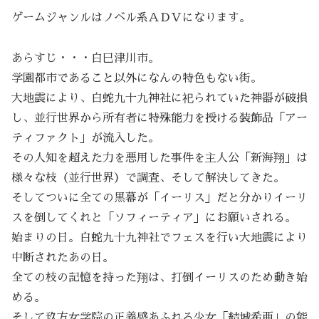
ゲームジャンルはノベル系ＡＤＶになります。
あらすじ・・・白巳津川市。
学園都市であること以外になんの特色もない街。
大地震により、白蛇九十九神社に祀られていた神器が破損
し、並行世界から所有者に特殊能力を授ける装飾品「アー
ティファクト」が流入した。
その人知を超えた力を悪用した事件を主人公「新海翔」は
様々な枝（並行世界）で調査、そして解決してきた。
そしてついに全ての黒幕が「イーリス」だと分かりイーリ
スを倒してくれと「ソフィーティア」にお願いされる。
始まりの日。白蛇九十九神社でフェスを行い大地震により
中断されたあの日。
全ての枝の記憶を持った翔は、打倒イーリスのため動き始
める。
そして玖方女学院の正義感あふれる少女「結城希亜」の能