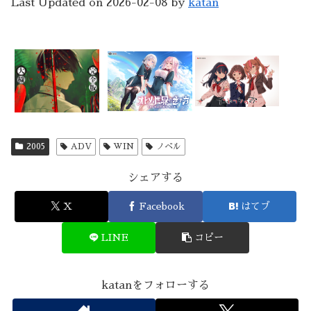
Last Updated on 2026-02-08 by
katan
2005
ADV
WIN
ノベル
シェアする
X
Facebook
はてブ
LINE
コピー
katanをフォローする