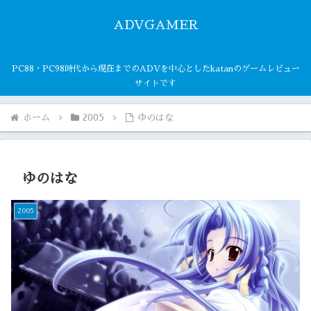
ADVGAMER
PC88・PC98時代から現在までのADVを中心としたkatanのゲームレビュー
サイトです
ホーム
2005
ゆのはな
ゆのはな
2005