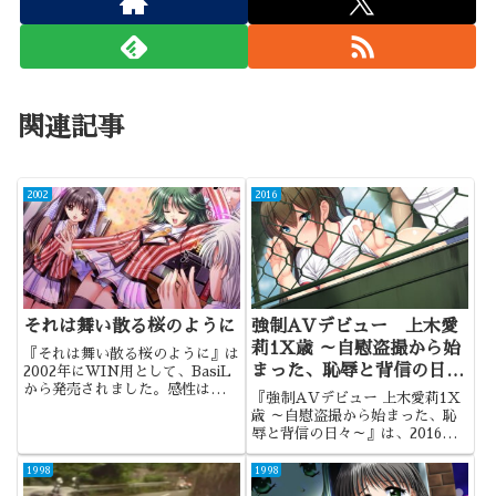
関連記事
2002
2016
それは舞い散る桜のように
強制AVデビュー 上木愛
莉1X歳 ～自慰盗撮から始
『それは舞い散る桜のように』は
まった、恥辱と背信の日々
2002年にWIN用として、BasiL
から発売されました。感性は人そ
～
『強制AVデビュー 上木愛莉1X
れぞれなんだなと、痛感した作品
歳 ～自慰盗撮から始まった、恥
でした・・・
辱と背信の日々～』は、2016年
にＷＩＮ用として、SLAVEnir
から発売されました。和泉万夜さ
1998
1998
んがシナリオを担当ということ