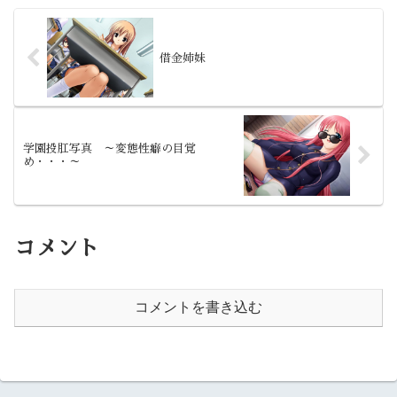
は異なり、前作からの期待があっ
た中、その期待に応えた作品でし
たね。
借金姉妹
学園投肛写真 ～変態性癖の目覚
め・・・～
コメント
コメントを書き込む