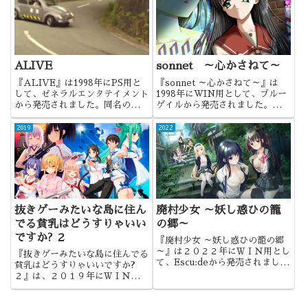
で、注目した陵辱ゲームでした。
ALIVE
sonnet ～心かさねて～
『ALIVE』は1998年にPS用と
『sonnet ～心かさねて～』は
して、ゼネラルエンタテイメント
1998年にWIN用として、ブルー
から発売されました。同名の
ゲイルから発売されました。恋愛
ADVは他にもありますが、今回
と凌辱のコラボで、個人的には好
はPSの実写ゲーの方です。
きな作品でしたね。
2019
2022
抜きゲーみたいな島に住ん
廃村少女 ～妖し惑ひの籠
でる貧乳はどうすりゃいい
の郷～
ですか? ２
『廃村少女 ～妖し惑ひの籠の郷
～』は２０２２年にＷＩＮ用とし
『抜きゲーみたいな島に住んでる
て、Escu:deから発売されまし
貧乳はどうすりゃいいですか?
た。クローズドサークルの伝奇も
２』は、２０１９年にＷＩＮ用と
のであり、９０年代的な構造のス
して、Qruppoから発売されまし
トーリー重視作品でしたね。
た。ダークホース的だった前作と