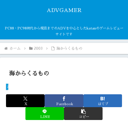
ADVGAMER
PC88・PC98時代から現在までのADVを中心としたkatanのゲームレビュー
サイトです
ホーム
2003
海からくるもの
海からくるもの
2003
X
Facebook
はてブ
LINE
コピー