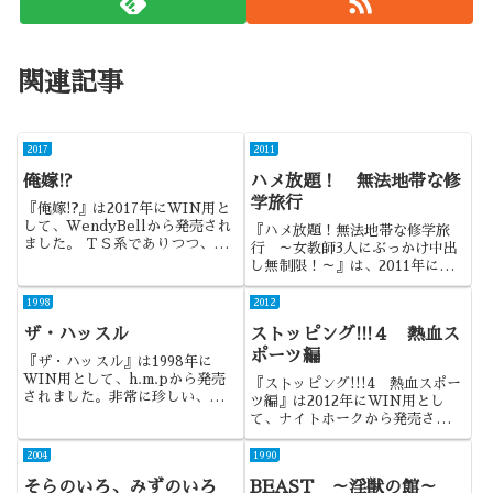
関連記事
2017
2011
俺嫁!?
ハメ放題！ 無法地帯な修
学旅行
『俺嫁!?』は2017年にWIN用と
して、WendyBellから発売され
『ハメ放題！無法地帯な修学旅
ました。 ＴＳ系でありつつ、Ｓ
行 ～女教師3人にぶっかけ中出
Ｆ系でもあり、 久しぶりの掘り
し無制限！～』は、2011年に
出し物でしたね。
WIN用として、Mielから発売さ
れました。ジャンル：ノベル系
1998
2012
ADV
ザ・ハッスル
ストッピング!!!４ 熱血ス
ポーツ編
『ザ・ハッスル』は1998年に
WIN用として、h.m.pから発売
『ストッピング!!!4 熱血スポー
されました。非常に珍しい、アダ
ツ編』は2012年にWIN用とし
ルトビデオメーカー経営SLGと
て、ナイトホークから発売されま
なります。
した。時間を停止して悪戯してし
まうストッピングシリーズの第4
2004
1990
弾になります。
そらのいろ、みずのいろ
BEAST ～淫獣の館～