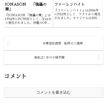
なります。
力の詰まった作品でしたね。
JONASON 「傀儡の
ファーレンハイト
舞」
『ファーレンハイト』は2006年
にPS2用として、アタリから発売
『JONASON 「傀儡の舞」』は
されました。オリジナルは2005
1994年にPC98用として、Xyzか
年の発売で、本作はその日本語移
ら発売されました。序盤のOP後
植版になります。ちなみに、北米
から開始数十分という範囲に限定
版はタイトルが『Indigo
するならば、PC98時代、いや全
Prophecy』に変更されていま
アダルトゲームの中でも最高の作
す。
品かもしれません。
全裸登校週間 恥辱の三週間
超私立! 女の子様学園
コメント
コメントを書き込む