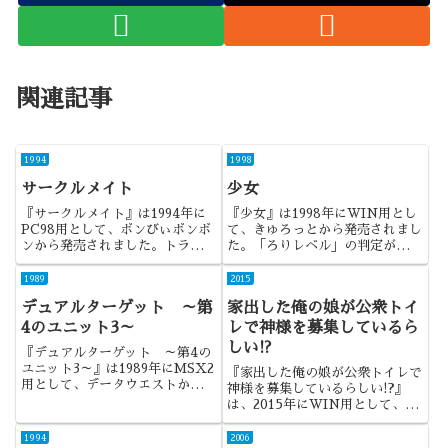
関連記事
1994
1998
サークルメイト
少女
『サークルメイト』は1994年に
『少女』は1998年にWIN用とし
PC98用として、ボンびぃボンボ
て、きゅろっとから発売されまし
ンから発売されました。トラウマ
た。「ろりレベル」の判定が話題
になる、或いは鬱になるPC98時
になった、きゅろっとの最後の作
代のゲームの代表格といえるでし
品でしたね。
1989
2015
ょう。
デュアルターゲット ～第
家出した俺の娘が公衆トイ
4のユニット3～
レで神様を募集しているら
しい!?
『デュアルターゲット ～第4の
ユニット3～』は1989年にMSX2
『家出した俺の娘が公衆トイレで
用として、データウエストから発
神様を募集しているらしい!?』
売されました。サイキックディテ
は、2015年にWIN用として、劇
クティブシリーズと並ぶ、データ
団近未来から発売されました。新
ウエストの看板作品の第3作目に
しくも懐かしいような、そんな魅
1994
2006