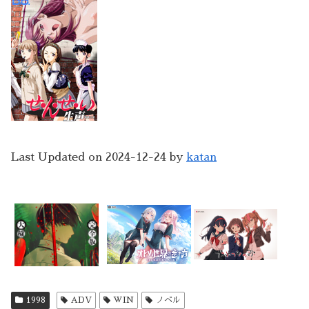
Last Updated on 2024-12-24 by
katan
1998
ADV
WIN
ノベル