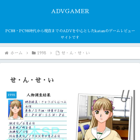
ADVGAMER
PC88・PC98時代から現在までのADVを中心としたkatanのゲームレビュー
サイトです
ホーム
1998
せ・ん・せ・い
せ・ん・せ・い
1998