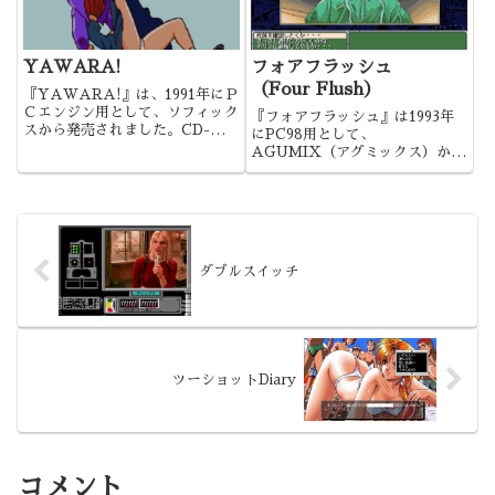
YAWARA!
フォアフラッシュ
（Four Flush）
『YAWARA!』は、1991年にＰ
Ｃエンジン用として、ソフィック
『フォアフラッシュ』は1993年
スから発売されました。CD-
にPC98用として、
ROMの特性を活かした、ＰＣエ
AGUMIX（アグミックス）から
ンジンお得意の、デジタルコミッ
発売されました。多くの要素で工
クの一つになります。
夫が凝らされており、全体的によ
くできた作品でしたね。
ダブルスイッチ
ツーショットDiary
コメント