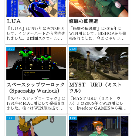
ＬＵＡ
修羅の痴漢道
『ＬＵＡ』は1993年にPC98用と
『修羅の痴漢道』は2016年に
して、インターハートから発売さ
WIN用として、BISHOPから発
れました。２画面スクロールが特
売されました。今回はキャラデザ
徴のレズゲーでした。
は良かったですね。
1991
2005
スペースシップワーロック
MYST URU（ミスト
（Spaceship Warlock）
ウル）
『スペースシップワーロック』は
『MYST URU（ミスト ウ
1991年にMAC用として発売され
ル）』は2005年にWIN用とし
ました。後にはWIN版も出てい
て、livedoor GAMESから発売
ますね。オリジナルの
されました。オリジナルは2003
『Spaceship Warlock』は1990
年に発売された『Uru：Ages
1991
1993
年にリアクター社から発売され、
Beyond Myst』で、本作はそれ
本作は日本語移植版となります。
の日本語移植版になりますね。