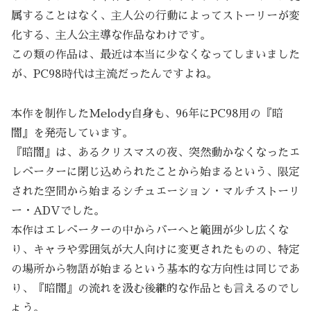
属することはなく、主人公の行動によってストーリーが変
化する、主人公主導な作品なわけです。
この類の作品は、最近は本当に少なくなってしまいました
が、PC98時代は主流だったんですよね。
本作を制作したMelody自身も、96年にPC98用の『暗
闇』を発売しています。
『暗闇』は、あるクリスマスの夜、突然動かなくなったエ
レベーターに閉じ込められたことから始まるという、限定
された空間から始まるシチュエーション・マルチストーリ
ー・ADVでした。
本作はエレベーターの中からバーへと範囲が少し広くな
り、キャラや雰囲気が大人向けに変更されたものの、特定
の場所から物語が始まるという基本的な方向性は同じであ
り、『暗闇』の流れを汲む後継的な作品とも言えるのでし
ょう。