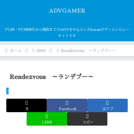
ADVGAMER
PC88・PC98時代から現在までのADVを中心としたkatanのゲームレビュー
サイトです
ホーム
2000
Rendezvous ～ランデブー～
Rendezvous ～ランデブー～
2000
X
Facebook
はてブ
LINE
コピー