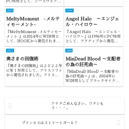
PC98用として、シーズウェアか
す。
ら発売されました。マルチサイト
システムにザッピングシステムを
2014
1996
組み合わせ、小次郎とまりなの両
MeltyMoment -メルテ
Angel Halo ～エンジェ
者の視点を切り替えながら進む
ADVでした。特...
ィモーメント-
ル・ハイロウ～
『MeltyMoment -メルティモー
『Angel Halo ～エンジェル・
メント-』は2014年にWIN用と
ハイロウ～』は1996年にPC98用
して、HOOKから発売されまし
として、アクティブから発売され
た。原画である「らっこ」さんの
ました。原画の聖少女さんの描く
引退作ということでも注目された
ヒロインが印象的な作品でした
2022
2004
作品でした。
ね。
奥さまの回復術
MinDead Blood ～支配者
の為の狂死曲～
『奥さまの回復術』は２０２２年
にＷＩＮ用として、アリスソフト
『MinDeaD BlooD ～支配者の
から発売されました。アリスソフ
為の狂死曲～』は、2004年に
ト１年半ぶりの新作でした。
WIN用としてブラックサイクか
ら発売されました。エログロ系作
品の中でも別格で優れていた、ブ
サイクの最高傑作でしたね。
アナタごめんなさい、ワタシも
う・・・。
プリンセスはストリートガール？